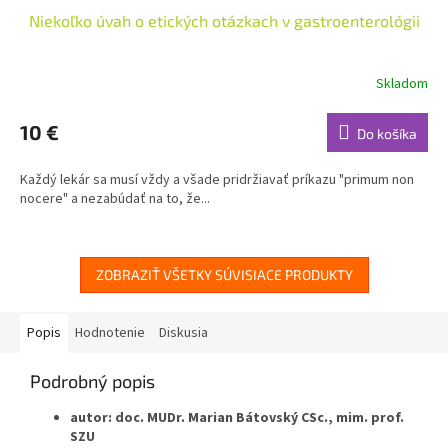
Niekoľko úvah o etických otázkach v gastroenterológii
Skladom
10 €
Do košíka
Každý lekár sa musí vždy a všade pridržiavať príkazu "primum non
nocere" a nezabúdať na to, že...
ZOBRAZIŤ VŠETKY SÚVISIACE PRODUKTY
Popis
Hodnotenie
Diskusia
Podrobný popis
autor: doc. MUDr. Marian Bátovský CSc., mim. prof.
SZU