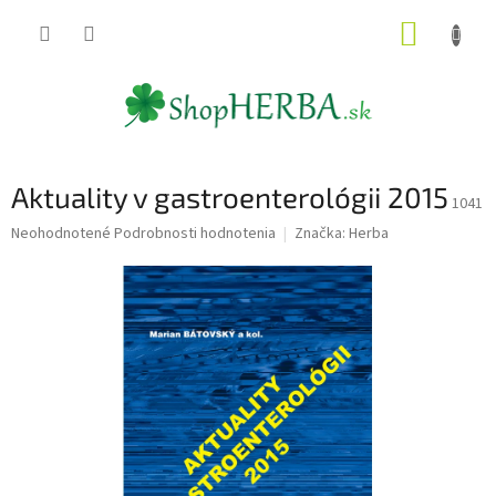
Prejsť
NÁKUP
na
obsah
KOŠÍK
Aktuality v gastroenterológii 2015
1041
Priemerné
Neohodnotené
Podrobnosti hodnotenia
Značka:
Herba
hodnotenie
produktu
je
0,0
z
5
hviezdičiek.