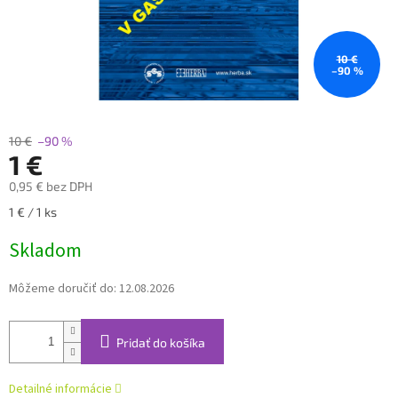
10 €
–90 %
10 €
–90 %
1 €
0,95 € bez DPH
Jednotková
1 € / 1 ks
cena:
Skladom
Môžeme doručiť do:
12.08.2026
Pridať do košíka
Detailné informácie