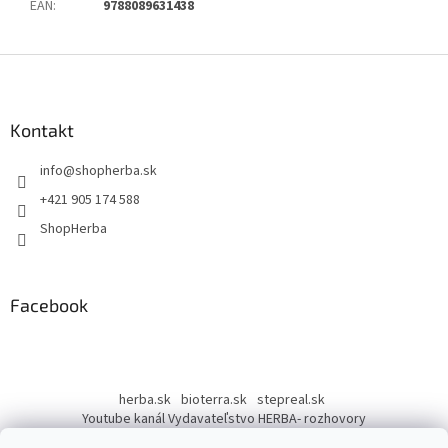
EAN
:
9788089631438
Z
á
p
ä
Kontakt
t
info
@
shopherba.sk
i
e
+421 905 174 588
ShopHerba
Facebook
herba.sk
bioterra.sk
stepreal.sk
Youtube kanál Vydavateľstvo HERBA- rozhovory
Youtube kanál Liečivé rastliny