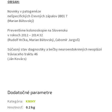
OBSAH:
Novinky v patogenéze
nešpecifických črevných zápalov (IBD) 7
(Marian Bátovský)
Preventívne kolonoskopie na Slovensku
v rokoch 2012 – 2014 32
(Rudolf Hrčka, Marian Bátovský, Ľubomír Jurgoš)
Súčasný stav diagnostiky a liečby neuroendokrinných neoplázií
tráviaceho traktu 46
(Ján Kovács)
Dodatočné parametre
Kategória
:
KNIHY
Hmotnosť
:
0.2 kg