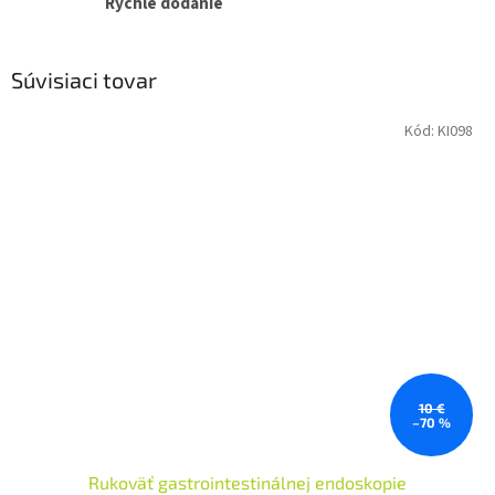
Rýchle dodanie
Súvisiaci tovar
Kód:
KI098
10 €
–70 %
Rukoväť gastrointestinálnej endoskopie