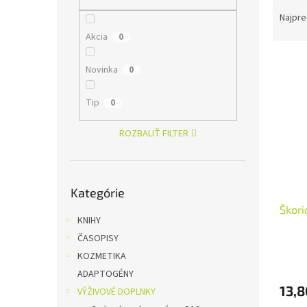
R
a
Najpre
d
Akcia
0
e
V
n
Novinka
0
ý
i
p
e
Tip
0
i
p
s
r
ROZBALIŤ FILTER
p
o
r
d
o
u
Preskočiť
d
k
Kategórie
kategórie
u
t
Škori
k
o
KNIHY
t
v
ČASOPISY
o
v
KOZMETIKA
ADAPTOGÉNY
13,8
VÝŽIVOVÉ DOPLNKY