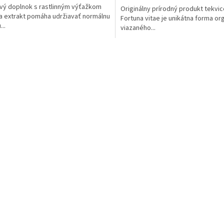
vý doplnok s rastlinným výťažkom
Originálny prírodný produkt tekvic
z
a extrakt pomáha udržiavať normálnu
Fortuna vitae je unikátna forma or
5
...
viazaného...
hviezdičiek.
O
v
l
á
d
a
c
i
e
p
r
v
k
y
v
ý
p
i
s