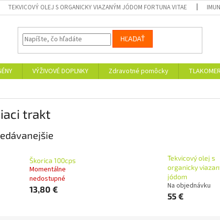
TEKVICOVÝ OLEJ S ORGANICKY VIAZANÝM JÓDOM FORTUNA VITAE
IMUN
HĽADAŤ
GÉNY
VÝŽIVOVÉ DOPLNKY
Zdravotné pomôcky
TLAKOMER
iaci trakt
edávanejšie
Tekvicový olej s
Škorica 100cps
organicky viaza
Momentálne
jódom
nedostupné
Na objednávku
13,80 €
55 €