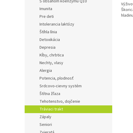
S obsahom koenzýmu Q10
Výživo
Imunita
Škoric
hladinu
Pre deti
Intolerancia laktózy
Štíhla línia
Detoxikácia
Depresia
Kĺby, chrbtica
Nechty, vlasy
Alergia
Potencia, plodnosť
Srdcovo-cievny systém
Štítna žľaza
Tehotenstvo, dojčenie
Tráviaci trakt
Zápaly
Seniori
Zvieratá