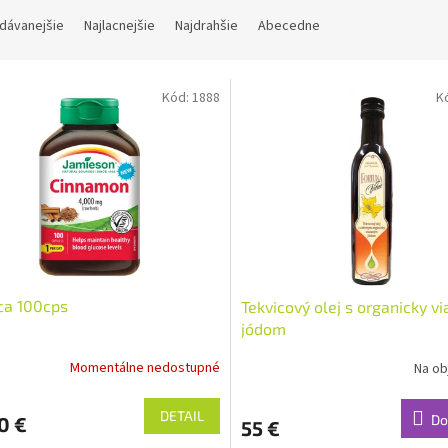
dávanejšie
Najlacnejšie
Najdrahšie
Abecedne
Kód:
1888
K
ca 100cps
Tekvicový olej s organicky 
jódom
Momentálne nedostupné
Na ob
Priemerné
hodnotenie
produktu
DETAIL
Do
0 €
55 €
je
4,4