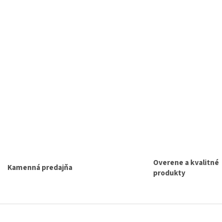
u
Overene a kvalitné
Kamenná predajňa
produkty