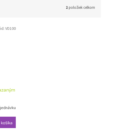
2
položiek celkom
ód:
VD100
viazaným
jednávku
 košíka