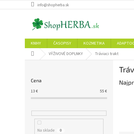
Prejsť
info@shopherba.sk
na
obsah
KNIHY
ČASOPISY
KOZMETIKA
ADAPTO
Domov
VÝŽIVOVÉ DOPLNKY
Tráviaci trakt
B
Tráv
o
č
Cena
Najpr
n
ý
13
€
55
€
p
a
n
e
l
Na sklade
0