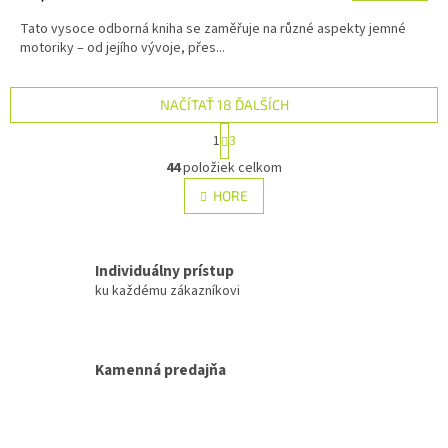
Tato vysoce odborná kniha se zaměřuje na různé aspekty jemné
motoriky – od jejího vývoje, přes...
NAČÍTAŤ 18 ĎALŠÍCH
S
1
3
t
O
r
44
položiek celkom
v
á
l
HORE
n
á
k
d
o
v
a
a
Individuálny prístup
c
n
i
ku každému zákazníkovi
i
e
e
p
r
v
Kamenná predajňa
k
y
v
ý