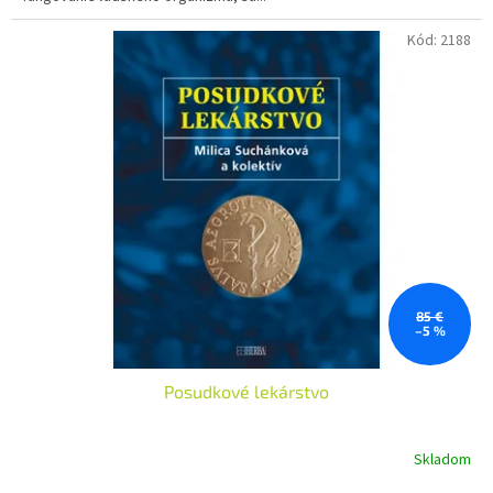
Kód:
2188
85 €
–5 %
Posudkové lekárstvo
Skladom