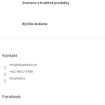
Overene a kvalitné produkty
p
i
s
u
Rýchle dodanie
Z
á
p
ä
Kontakt
t
info
@
shopherba.sk
i
e
+421 905 174 588
ShopHerba
Facebook