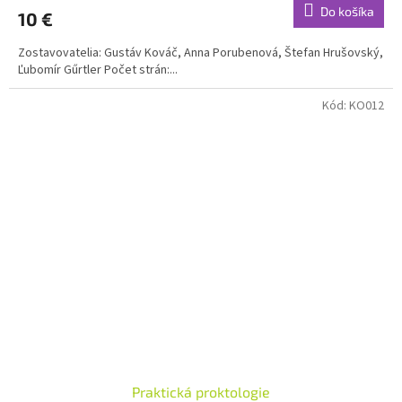
Do košíka
10 €
Zostavovatelia: Gustáv Kováč, Anna Porubenová, Štefan Hrušovský,
Ľubomír Gűrtler Počet strán:...
Kód:
KO012
Praktická proktologie