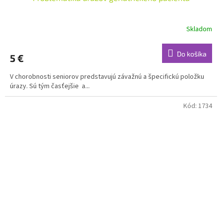
Skladom
Do košíka
5 €
V chorobnosti seniorov predstavujú závažnú a špecifickú položku
úrazy. Sú tým časťejšie a...
Kód:
1734