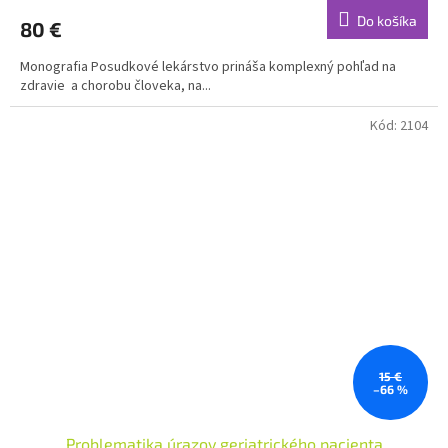
Do košíka
80 €
Monografia Posudkové lekárstvo prináša komplexný pohľad na
zdravie a chorobu človeka, na...
Kód:
2104
15 €
–66 %
Problematika úrazov geriatrického pacienta