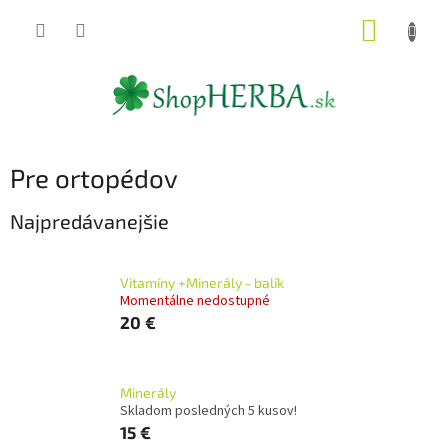
Prejsť
NÁKUP
na
obsah
KOŠÍK
Pre ortopédov
Najpredávanejšie
Vitamíny +Minerály - balík
Momentálne nedostupné
20 €
Minerály
Skladom posledných 5 kusov!
15 €