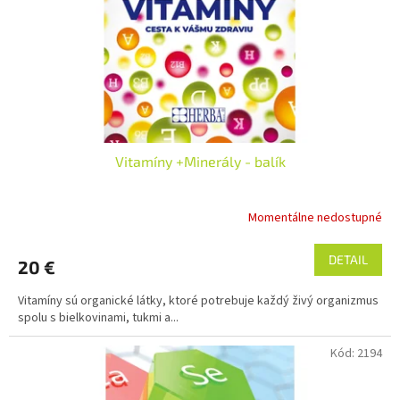
o
o
d
v
u
k
t
o
v
Vitamíny +Minerály - balík
Momentálne nedostupné
DETAIL
20 €
Vitamíny sú organické látky, ktoré potrebuje každý živý organizmus
spolu s bielkovinami, tukmi a...
Kód:
2194