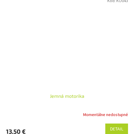
Kód:
KO043
Jemná motorika
Momentálne nedostupné
DETAIL
13,50 €