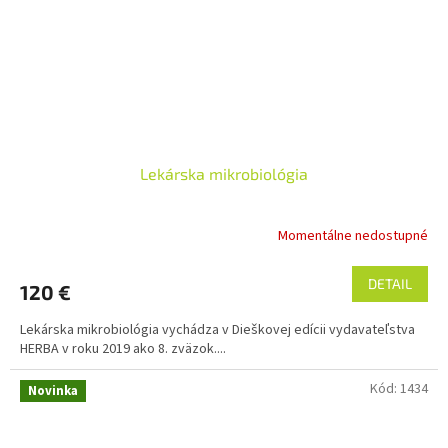
Lekárska mikrobiológia
Momentálne nedostupné
Priemerné
hodnotenie
produktu
DETAIL
120 €
je
1,0
Lekárska mikrobiológia vychádza v Dieškovej edícii vydavateľstva
z
HERBA v roku 2019 ako 8. zväzok....
5
hviezdičiek.
Kód:
1434
Novinka