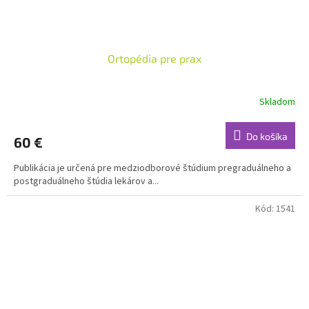
Ortopédia pre prax
Skladom
Do košíka
60 €
Publikácia je určená pre medziodborové štúdium pregraduálneho a
postgraduálneho štúdia lekárov a...
Kód:
1541