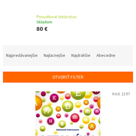
Posudkové lekárstvo
Skladom
80 €
R
a
Najpredávanejšie
Najlacnejšie
Najdrahšie
Abecedne
d
e
n
OTVORIŤ FILTER
i
e
V
Kód:
2197
p
ý
r
p
o
i
d
s
u
p
k
r
t