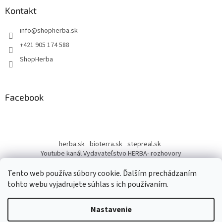
ä
Kontakt
t
info
@
shopherba.sk
i
e
+421 905 174 588
ShopHerba
Facebook
herba.sk
bioterra.sk
stepreal.sk
Youtube kanál Vydavateľstvo HERBA- rozhovory
Youtube kanál Liečivé rastliny
Tento web používa súbory cookie. Ďalším prechádzaním
tohto webu vyjadrujete súhlas s ich používaním.
Nastavenie
Vytvoril Shoptet