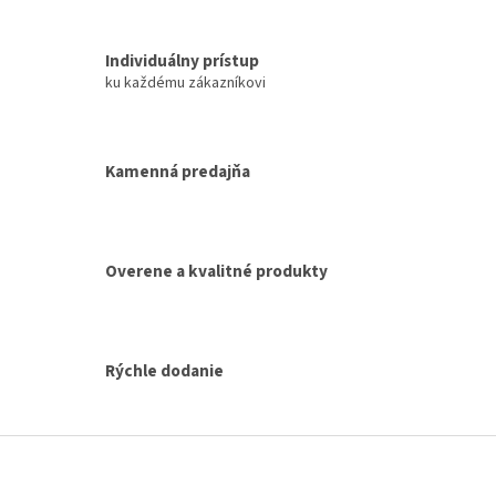
v
l
á
Individuálny prístup
d
ku každému zákazníkovi
a
c
i
e
Kamenná predajňa
p
r
v
k
y
Overene a kvalitné produkty
v
ý
p
i
Rýchle dodanie
s
u
Z
á
p