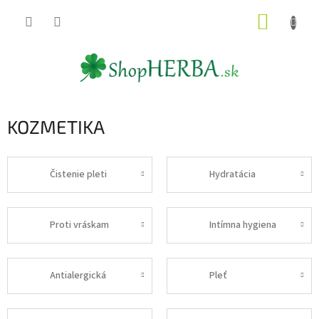
Prejsť
NÁKUP
na
obsah
KOŠÍK
KOZMETIKA
Čistenie pleti
Hydratácia
Proti vráskam
Intímna hygiena
Antialergická
Pleť