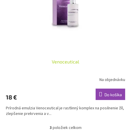
Venoceutical
Na objednávku
Priemerné
hodnotenie
produktu
Do košíka
18 €
je
4,0
Prírodná emulzia Venoceutical je rastlinný komplex na posilnenie žíl,
z
zlepšenie prekrvenia a v...
5
hviezdičiek.
3
položiek celkom
O