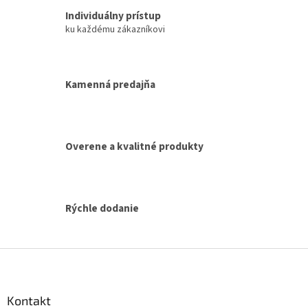
l
á
Individuálny prístup
d
ku každému zákazníkovi
a
c
i
e
Kamenná predajňa
p
r
v
k
y
Overene a kvalitné produkty
v
ý
p
i
Rýchle dodanie
s
u
Z
á
p
ä
Kontakt