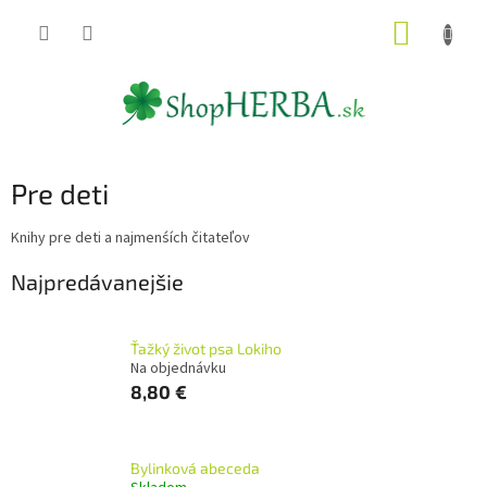
Prejsť
NÁKUP
na
obsah
KOŠÍK
Pre deti
Knihy pre deti a najmenśích čitateľov
Najpredávanejšie
Ťažký život psa Lokiho
Na objednávku
8,80 €
Bylinková abeceda