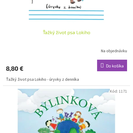
k
t
o
v
Ťažký život psa Lokiho
Na objednávku
Do košíka
8,80 €
Ťažký život psa Lokiho - úryvky z denníka
Kód:
1171