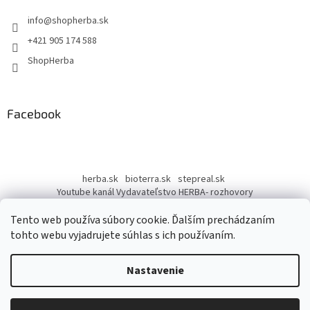
t
info
@
shopherba.sk
i
e
+421 905 174 588
ShopHerba
Facebook
herba.sk
bioterra.sk
stepreal.sk
Youtube kanál Vydavateľstvo HERBA- rozhovory
Youtube kanál Liečivé rastliny
Tento web používa súbory cookie. Ďalším prechádzaním
tohto webu vyjadrujete súhlas s ich používaním.
Nastavenie
Vytvoril Shoptet