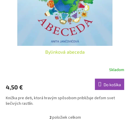
Bylinková abeceda
Skladom
Do košíka
4,50 €
Knižka pre deti, ktorá hravým spôsobom približuje deťom svet
liečivých rastlín.
2
položiek celkom
O
v