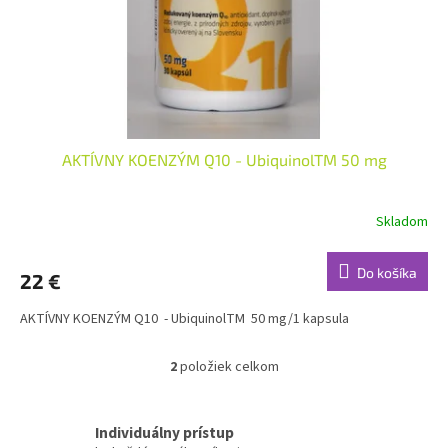
AKTÍVNY KOENZÝM Q10 - UbiquinolTM 50 mg
Skladom
Do košíka
22 €
AKTÍVNY KOENZÝM Q10 - UbiquinolTM 50 mg/1 kapsula
2
položiek celkom
O
v
l
á
Individuálny prístup