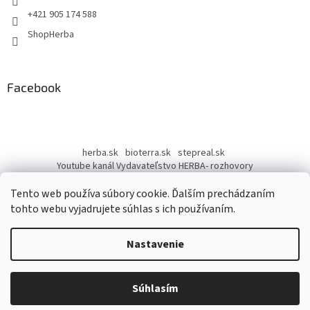
e
+421 905 174 588
ShopHerba
Facebook
herba.sk
bioterra.sk
stepreal.sk
Youtube kanál Vydavateľstvo HERBA- rozhovory
Youtube kanál Liečivé rastliny
Tento web používa súbory cookie. Ďalším prechádzaním
tohto webu vyjadrujete súhlas s ich používaním.
Nastavenie
Vytvoril Shoptet
Súhlasím
Copyright 2026
ShopHerba
. Všetky práva vyhradené.