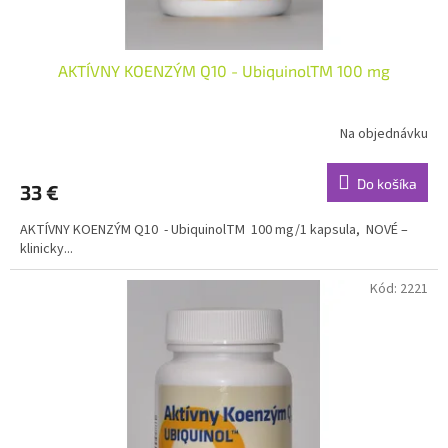
o
v
AKTÍVNY KOENZÝM Q10 - UbiquinolTM 100 mg
Na objednávku
Do košíka
33 €
AKTÍVNY KOENZÝM Q10 - UbiquinolTM 100 mg/1 kapsula, NOVÉ –
klinicky...
Kód:
2221