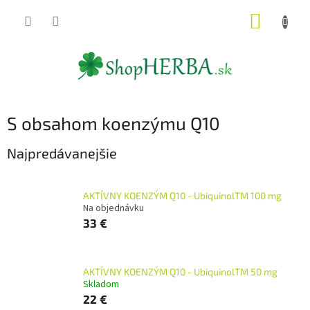
Prejsť
NÁKUP
na
obsah
KOŠÍK
S obsahom koenzýmu Q10
Najpredávanejšie
AKTÍVNY KOENZÝM Q10 - UbiquinolTM 100 mg
Na objednávku
33 €
AKTÍVNY KOENZÝM Q10 - UbiquinolTM 50 mg
Skladom
22 €