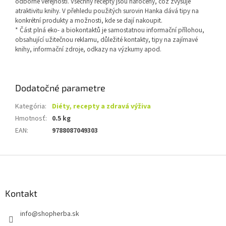
odborné veřejnosti. Všechny recepty jsou nafoceny, což zvyšuje
atraktivitu knihy. V přehledu použitých surovin Hanka dává tipy na
konkrétní produkty a možnosti, kde se dají nakoupit.
* Část plná eko- a biokontaktů je samostatnou informační přílohou,
obsahující užitečnou reklamu, důležité kontakty, tipy na zajímavé
knihy, informační zdroje, odkazy na výzkumy apod.
Dodatočné parametre
Kategória
:
Diéty, recepty a zdravá výživa
Hmotnosť
:
0.5 kg
EAN
:
9788087049303
Z
á
p
ä
Kontakt
t
info
@
shopherba.sk
i