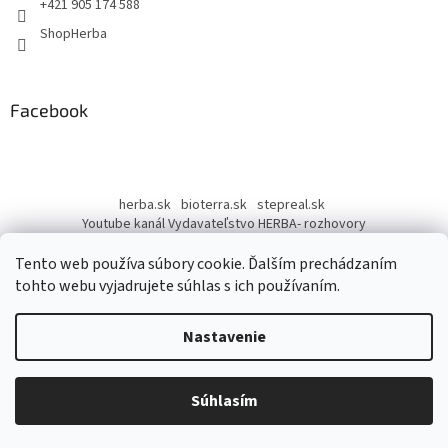
e
+421 905 174 588
ShopHerba
Facebook
herba.sk
bioterra.sk
stepreal.sk
Youtube kanál Vydavateľstvo HERBA- rozhovory
Youtube kanál Liečivé rastliny
Tento web používa súbory cookie. Ďalším prechádzaním
tohto webu vyjadrujete súhlas s ich používaním.
Nastavenie
Vytvoril Shoptet
Súhlasím
Copyright 2026
ShopHerba
. Všetky práva vyhradené.