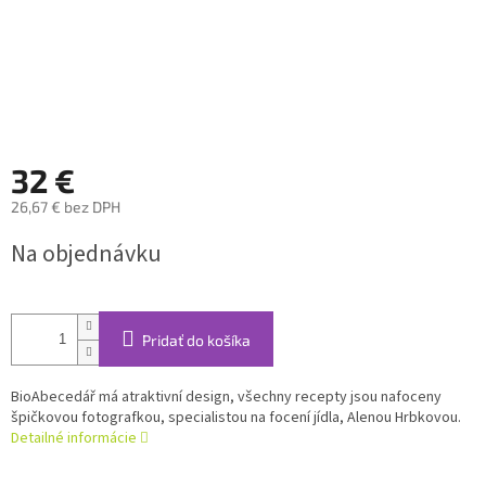
32 €
26,67 € bez DPH
Jednotková
Na objednávku
cena:
Pridať do košíka
BioAbecedář má atraktivní design, všechny recepty jsou nafoceny
špičkovou fotografkou, specialistou na focení jídla, Alenou Hrbkovou.
Detailné informácie