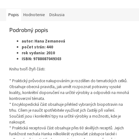
Popis
Hodnotenie
Diskusia
Podrobný popis
autor: Hana Zemanová
počet strán: 440
rok vydania: 2010
ISBN: 9788087049303
Knihu tvoří čtyři části:
* Praktický průvodce nakupováním je rozdělen do tematických celků.
Obsahuje obecná pravidla, jak umět rozpoznat potraviny vysoké
kvality, konkrétní doporučení na určité výrobky a odpovědi na mnohá
kontroverzní témata.
* Encyklopedická část obsahuje přehled vybraných biopotravin na
trhu. Cílem je naučit spotřebitele využívat jich častěji při vaření.
Součástí jsou i konkrétní tipy na určité výrobky a možnosti, kde je
nakoupit.
* Praktická receptová část obsahuje přes 60 skvělých receptů. Jejich
funkčnost nechala Hanka několikrát vyzkoušet zástupce laické i