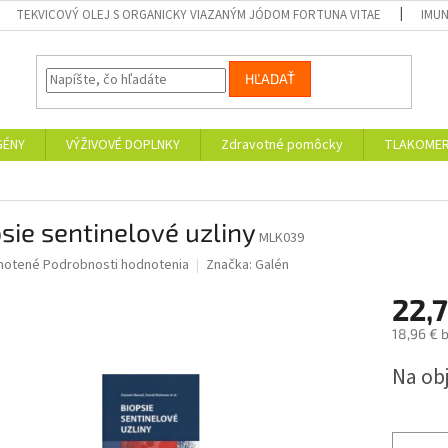
TEKVICOVÝ OLEJ S ORGANICKY VIAZANÝM JÓDOM FORTUNA VITAE
IMUN
HĽADAŤ
GÉNY
VÝŽIVOVÉ DOPLNKY
Zdravotné pomôcky
TLAKOMER
sie sentinelové uzliny
MLK039
né
notené
Podrobnosti hodnotenia
Značka:
Galén
nie
22,7
u
18,96 € 
Jednotk
Na ob
cena:
iek.