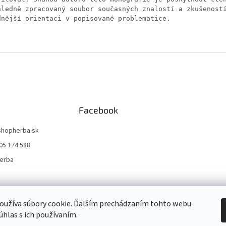
hledně zpracovaný soubor současných znalostí a zkušenost
dnější orientaci v popisované problematice.
Facebook
shopherba.sk
05 174 588
erba
sk
stepreal.sk
Youtube kanál Vydavateľstvo HERBA- rozhovory
Youtube k
oužíva súbory cookie. Ďalším prechádzaním tohto webu
súhlas s ich používaním.