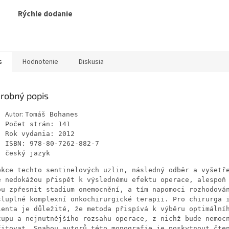
Rýchle dodanie
s
Hodnotenie
Diskusia
robný popis
Autor:
Tomáš Bohanes
Počet strán: 141
Rok vydania:
2012
ISBN:
978-80-7262-882-7
český jazyk
ekce techto sentinelových uzlin, následný odběr a vyšetř
e nedokážou přispět k výslednému efektu operace, alespoň
ou zpřesnit stadium onemocnění, a tím napomoci rozhodová
sluplné komplexní onkochirurgické terapii. Pro chirurga 
ienta je důležité, že metoda přispívá k výběru optimální
tupu a nejnutnějšího rozsahu operace, z nichž bude nemoc
fitovat. Snahou autorů této monografie je poskytnout čte