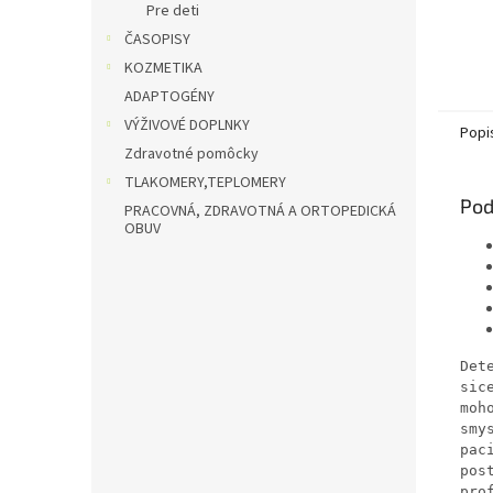
Pre deti
ČASOPISY
KOZMETIKA
ADAPTOGÉNY
VÝŽIVOVÉ DOPLNKY
Popi
Zdravotné pomôcky
TLAKOMERY,TEPLOMERY
Pod
PRACOVNÁ, ZDRAVOTNÁ A ORTOPEDICKÁ
OBUV
Det
sic
moh
smy
pac
pos
pro