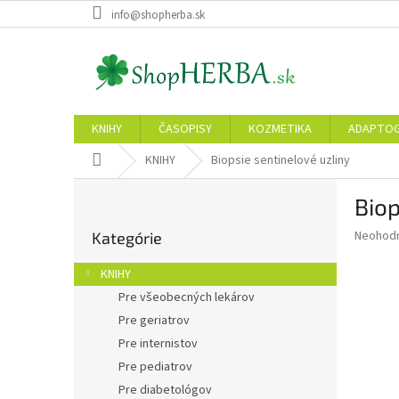
Prejsť
info@shopherba.sk
na
obsah
KNIHY
ČASOPISY
KOZMETIKA
ADAPTO
Domov
KNIHY
Biopsie sentinelové uzliny
B
Biop
o
Preskočiť
č
Priemer
Neohod
Kategórie
kategórie
n
hodnote
ý
produkt
KNIHY
p
je
Pre všeobecných lekárov
0,0
a
z
Pre geriatrov
n
5
e
Pre internistov
hviezdič
l
Pre pediatrov
Pre diabetológov