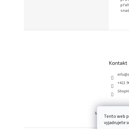
pře
sna
Z
á
p
ä
t
Kontakt
i
e
info
@
+421 9
ShopH
herba.sk
bioterra.
Tento web p
vyjadrujete 