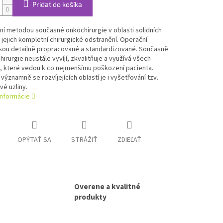
Pridať do košíka
í metodou současné onkochirurgie v oblasti solidních
 jejich kompletní chirurgické odstranění. Operační
sou detailně propracované a standardizované. Současně
chirurgie neustále vyvíjí, zkvalitňuje a využívá všech
, které vedou k co nejmenšímu poškození pacienta.
významně se rozvíjejících oblastí je i vyšetřování tzv.
vé uzliny.
informácie
OPÝTAŤ SA
STRÁŽIŤ
ZDIEĽAŤ
Overene a kvalitné
produkty