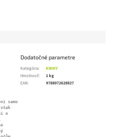
Dodatočné parametre
Kategória
:
KNIHY
Hmotnosť
:
1 kg
EAN
:
9788072628827
ení samo
 však
ní o
i
ho
ný
nářům