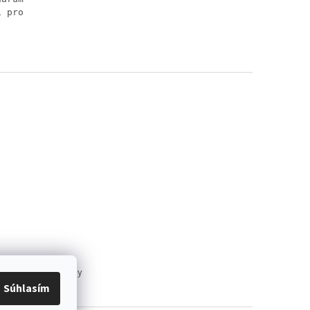
í pro
anál Liečivé rastliny
Súhlasím