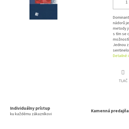
Dominantn
nádorů je
metody j
s tím se 
možností
Jednou z 
sentinelo
Detailné 
TLAČ
Individuálny prístup
Kamenná predajňa
ku každému zákazníkovi