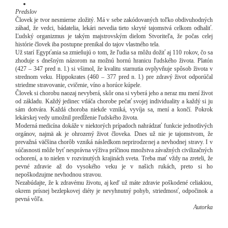
Predslov
Človek je tvor nesmierne zložitý. Má v sebe zakódovaných toľko obdivuhodných
záhad, že vedci, bádatelia, lekári nevedia tieto skryté tajomstvá celkom odhaliť.
Ľudský organizmus je takým majstrovským dielom Stvoriteľa, že počas celej
histórie človek iba postupne prenikal do tajov vlastného tela.
Už starí Egypťania sa zmieňujú o tom, že ľudia sa môžu dožiť aj 110 rokov, čo sa
zhoduje s dnešným názorom na možnú hornú hranicu ľudského života. Platón
(427 – 347 pred n. l.) si všimol, že kvalitu starnutia ovplyvňuje spôsob života v
strednom veku. Hippokrates (460 – 377 pred n. l.) pre zdravý život odporúčal
striedme stravovanie, cvičenie, víno a horúce kúpele.
Človek si chorobu naozaj nevyberá, skôr ona si vyberá jeho a neraz mu mení život
od základu. Každý jedinec vtláča chorobe pečať svojej individuality a každý si ju
sám dotvára. Každá choroba niekde vzniká, vyvíja sa, mení a končí. Pokrok
lekárskej vedy umožnil predĺženie ľudského života.
Moderná medicína dokáže v niektorých prípadoch nahrádzať funkcie jednotlivých
orgánov, najmä ak je ohrozený život človeka. Dnes už nie je tajomstvom, že
prevažná väčšina chorôb vzniká následkom neprirodzenej a nevhodnej stravy. I v
súčasnosti môže byť nesprávna výživa príčinou množstva závažných civilizačných
ochorení, a to nielen v rozvinutých krajinách sveta. Treba mať vždy na zreteli, že
pevné zdravie až do vysokého veku je v našich rukách, preto si ho
nepoškodzujme nevhodnou stravou.
Nezabúdajte, že k zdravému životu, aj keď už máte zdravie poškodené celiakiou,
okrem prísnej bezlepkovej diéty je nevyhnutný pohyb, striedmosť, odpočinok a
pevná vôľa.
Autorka