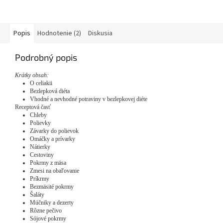
Popis
Hodnotenie (2)
Diskusia
Podrobný popis
Krátky obsah:
O celiakii
Bezlepková diéta
Vhodné a nevhodné potraviny v bezlepkovej diéte
Receptová časť
Chleby
Polievky
Závarky do polievok
Omáčky a prívarky
Nátierky
Cestoviny
Pokrmy z mäsa
Zmesi na obaľovanie
Príkrmy
Bezmäsité pokrmy
Šaláty
Múčniky a dezerty
Rôzne pečivo
Sójové pokrmy