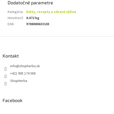
Dodatočné parametre
Kategória
:
Diéty, recepty a zdravá výživa
Hmotnosť
:
0.072 kg
EAN
:
9788080633103
Z
á
p
ä
Kontakt
t
info
@
shopherba.sk
i
e
+421 905 174 588
ShopHerba
Facebook