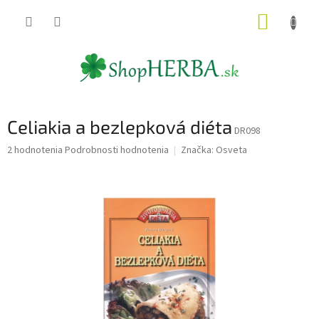
Prejsť
NÁKUP
na
obsah
KOŠÍK
Celiakia a bezlepková diéta
DR098
Priemerné
2 hodnotenia
Podrobnosti hodnotenia
Značka:
Osveta
hodnotenie
produktu
je
2,0
z
5
hviezdičiek.