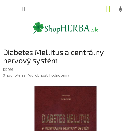
Prejsť
NÁKUP
na
obsah
KOŠÍK
Diabetes Mellitus a centrálny
nervový systém
KD098
Priemerné
3 hodnotenia
Podrobnosti hodnotenia
hodnotenie
produktu
je
2,3
z
5
hviezdičiek.