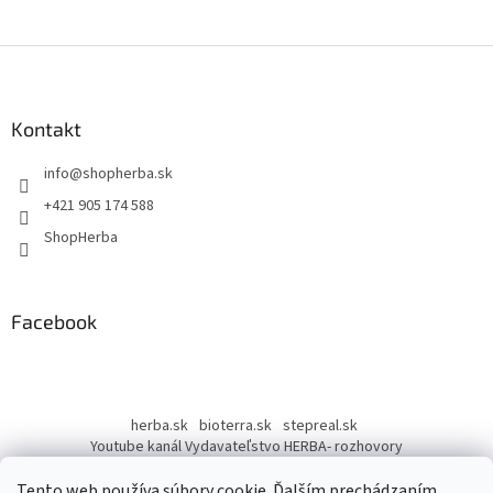
Z
á
p
ä
Kontakt
t
info
@
shopherba.sk
i
e
+421 905 174 588
ShopHerba
Facebook
herba.sk
bioterra.sk
stepreal.sk
Youtube kanál Vydavateľstvo HERBA- rozhovory
Youtube kanál Liečivé rastliny
Tento web používa súbory cookie. Ďalším prechádzaním