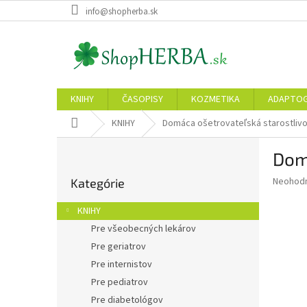
Prejsť
info@shopherba.sk
na
obsah
KNIHY
ČASOPISY
KOZMETIKA
ADAPTO
Domov
KNIHY
Domáca ošetrovateľská starostliv
B
Domá
o
Preskočiť
č
Priemer
Neohod
Kategórie
kategórie
n
hodnote
ý
produkt
KNIHY
p
je
Pre všeobecných lekárov
0,0
a
z
Pre geriatrov
n
5
e
Pre internistov
hviezdič
l
Pre pediatrov
Pre diabetológov