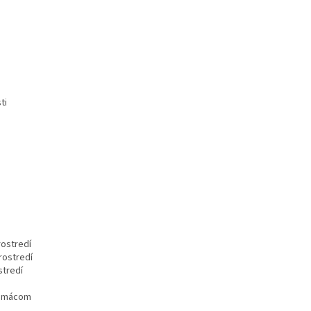
ti
ostredí
rostredí
stredí
 domácom