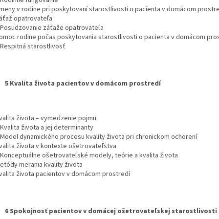
2 Rodinné fungovanie
Zmeny v rodine pri poskytovaní starostlivosti o pacienta v domácom prostr
Záťaž opatrovateľa
1 Posudzovanie záťaže opatrovateľa
Pomoc rodine počas poskytovania starostlivosti o pacienta v domácom pro
 Respitná starostlivosť
5 Kvalita života pacientov v domácom prostredí
Kvalita života – vymedzenie pojmu
 Kvalita života a jej determinanty
2 Model dynamického procesu kvality života pri chronickom ochorení
valita života v kontexte ošetrovateľstva
1 Konceptuálne ošetrovateľské modely, teórie a kvalita života
Metódy merania kvality života
Kvalita života pacientov v domácom prostredí
6 Spokojnosť pacientov v domácej ošetrovateľskej starostlivosti