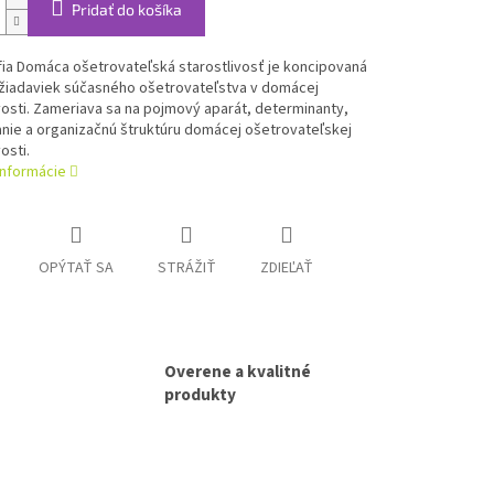
Pridať do košíka
ia Domáca ošetrovateľská starostlivosť je koncipovaná
žiadaviek súčasného ošetrovateľstva v domácej
vosti. Zameriava sa na pojmový aparát, determinanty,
nie a organizačnú štruktúru domácej ošetrovateľskej
osti.
informácie
OPÝTAŤ SA
STRÁŽIŤ
ZDIEĽAŤ
Overene a kvalitné
produkty