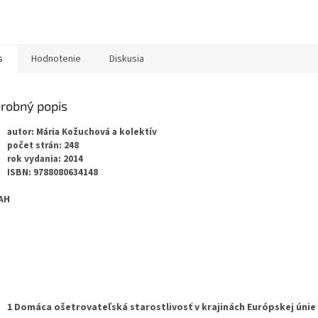
s
Hodnotenie
Diskusia
robný popis
autor: Mária Kožuchová a kolektív
počet strán: 248
rok vydania: 2014
ISBN: 9788080634148
AH
d
1 Domáca ošetrovateľská starostlivosť v krajinách Európskej únie