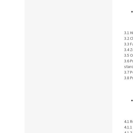
3.1 
3.2 
3.3 
3.4 
3.5 
3.6 
staro
3.7 
3.8 
4.1 
4.1.1