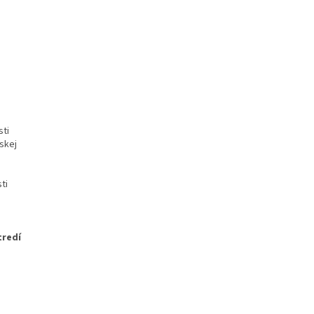
sti
skej
ti
tredí