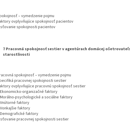
Spokojnosť – vymedzenie pojmu
Faktory ovplyvňujúce spokojnosť pacientov
Zisťovanie spokojnosti pacientov
7 Pracovná spokojnosť sestier v agentúrach domácej ošetrovateľ
starostlivosti
Pracovná spokojnosť – vymedzenie pojmu
Špecifiká pracovnej spokojnosti sestier
Faktory ovplyvňujúce pracovnú spokojnosť sestier
1 Ekonomicko-organizačné faktory
2 Morálno-psychologické a sociálne faktory
 Vnútorné faktory
 Vonkajšie faktory
5 Demografické faktory
Zisťovanie pracovnej spokojnosti sestier