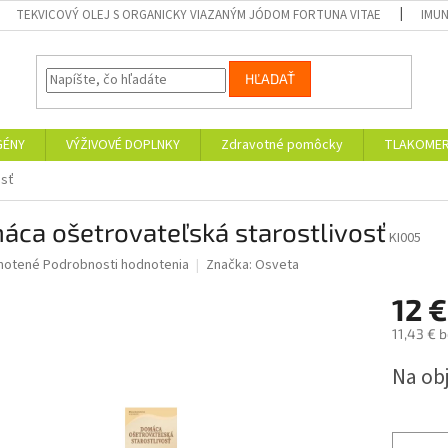
TEKVICOVÝ OLEJ S ORGANICKY VIAZANÝM JÓDOM FORTUNA VITAE
IMUN
HĽADAŤ
GÉNY
VÝŽIVOVÉ DOPLNKY
Zdravotné pomôcky
TLAKOMER
osť
ca ošetrovateľská starostlivosť
KI005
né
notené
Podrobnosti hodnotenia
Značka:
Osveta
nie
12 €
u
11,43 € 
Jednotk
Na ob
cena:
iek.