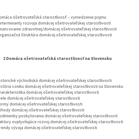
Domáca ošetrovateľská starostlivosť – vymedzenie pojmu
Determinanty rozvoja domácej ošetrovateľskej starostlivosti
Financovanie zdravotnej/domácej ošetrovateľskej starostlivosti
Organizačná štruktúra domácej ošetrovateľskej starostlivosti
2 Domáca ošetrovateľská starostlivosť na Slovensku
Historické východiská domácej ošetrovateľskej starostlivosti
História vzniku domácej ošetrovateľskej starostlivosti na Slovensku
Charakteristika domácej ošetrovateľskej starostlivosti
iele domácej ošetrovateľskej starostlivosti
Formy domácej ošetrovateľskej starostlivosti
Výhody domácej ošetrovateľskej starostlivosti
Podmienky poskytovania domácej ošetrovateľskej starostlivosti
Faktory ovplyvňujúce rozvoj domácej ošetrovateľskej starostlivosti
Trendy vývoja domácej ošetrovateľskej starostlivosti