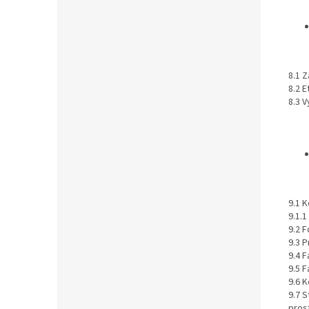
8.1 Z
8.2 E
8.3 
9.1 
9.1.
9.2 
9.3 
9.4 
9.5 
9.6 
9.7 
pros