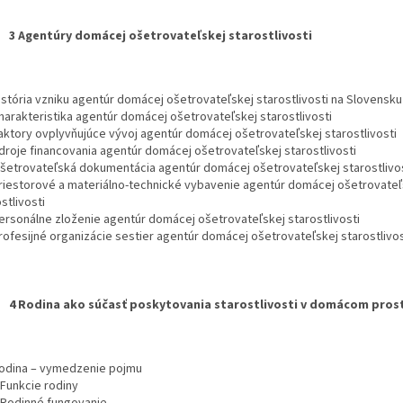
3 Agentúry domácej ošetrovateľskej starostlivosti
História vzniku agentúr domácej ošetrovateľskej starostlivosti na Slovensku
Charakteristika agentúr domácej ošetrovateľskej starostlivosti
Faktory ovplyvňujúce vývoj agentúr domácej ošetrovateľskej starostlivosti
Zdroje financovania agentúr domácej ošetrovateľskej starostlivosti
Ošetrovateľská dokumentácia agentúr domácej ošetrovateľskej starostlivo
Priestorové a materiálno-technické vybavenie agentúr domácej ošetrovateľ
stlivosti
Personálne zloženie agentúr domácej ošetrovateľskej starostlivosti
Profesijné organizácie sestier agentúr domácej ošetrovateľskej starostlivos
4 Rodina ako súčasť poskytovania starostlivosti v domácom pros
Rodina – vymedzenie pojmu
 Funkcie rodiny