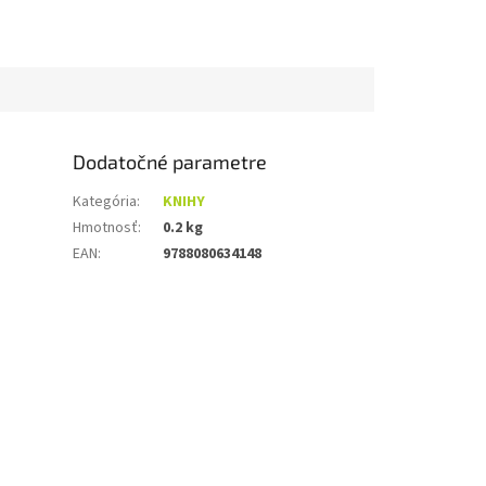
Dodatočné parametre
Kategória
:
KNIHY
Hmotnosť
:
0.2 kg
EAN
:
9788080634148