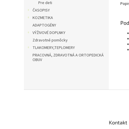
Pre deti
Popi
ČASOPISY
KOZMETIKA
Pod
ADAPTOGÉNY
VÝŽIVOVÉ DOPLNKY
Zdravotné pomôcky
TLAKOMERY,TEPLOMERY
PRACOVNÁ, ZDRAVOTNÁ A ORTOPEDICKÁ
OBUV
Z
á
p
ä
t
Kontakt
i