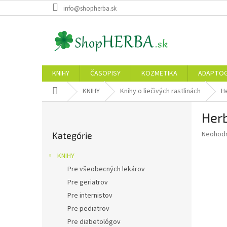
Prejsť
info@shopherba.sk
na
obsah
KNIHY
ČASOPISY
KOZMETIKA
ADAPTO
Domov
KNIHY
Knihy o liečivých rastlinách
He
B
Herb
o
Preskočiť
č
Priemer
Neohod
Kategórie
kategórie
n
hodnote
ý
produkt
KNIHY
p
je
Pre všeobecných lekárov
0,0
a
z
Pre geriatrov
n
5
e
Pre internistov
hviezdič
l
Pre pediatrov
Pre diabetológov