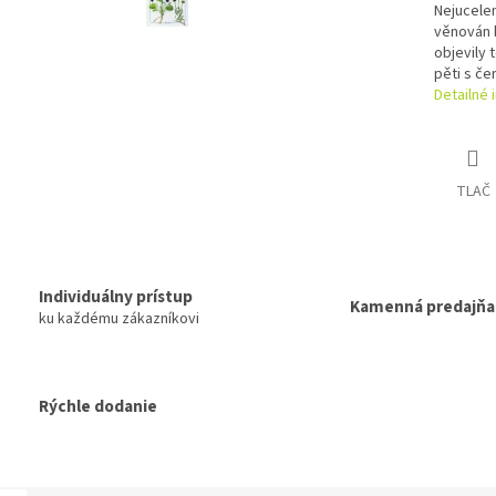
Nejucelen
věnován 
objevily 
pěti s če
Detailné 
TLAČ
Individuálny prístup
Kamenná predajňa
ku každému zákazníkovi
Rýchle dodanie