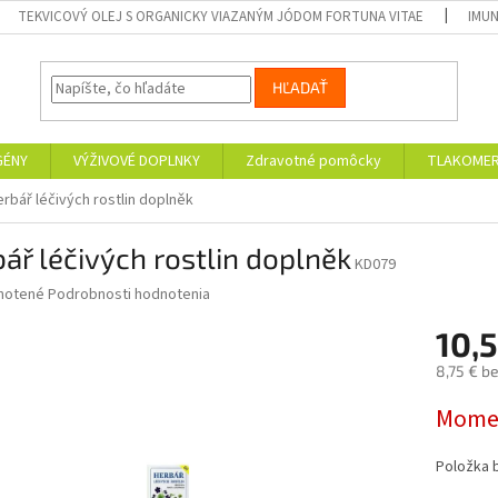
TEKVICOVÝ OLEJ S ORGANICKY VIAZANÝM JÓDOM FORTUNA VITAE
IMUN
HĽADAŤ
GÉNY
VÝŽIVOVÉ DOPLNKY
Zdravotné pomôcky
TLAKOMER
rbář léčivých rostlin doplněk
ář léčivých rostlin doplněk
KD079
né
notené
Podrobnosti hodnotenia
nie
10,
u
8,75 € b
Jednotk
Momen
cena:
iek.
Položka 