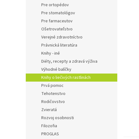
Pre ortopédov
Pre stomatológov
Pre farmaceutov
Ošetrovateľstvo
Verejné zdravotníctvo
Právnická literatúra
Knihy - iné
Diéty, recepty a zdravá výživa
Výhodné balíčky
Knihy o liečivých rastlinách
Prvá pomoc
Tehotenstvo
Rodičovstvo
Zvieratá
Rozvoj osobnosti
Filozofia
PROGLAS