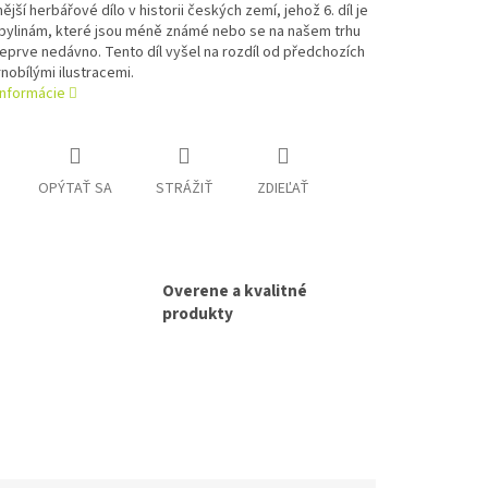
ější herbářové dílo v historii českých zemí, jehož 6. díl je
bylinám, které jsou méně známé nebo se na našem trhu
teprve nedávno. Tento díl vyšel na rozdíl od předchozích
rnobílými ilustracemi.
informácie
OPÝTAŤ SA
STRÁŽIŤ
ZDIEĽAŤ
Overene a kvalitné
produkty