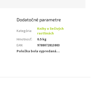
Dodatočné parametre
Knihy o liečivých
Kategória
:
rastlinách
Hmotnosť
:
0.5 kg
EAN
:
9788072813803
Položka bola vypredaná…