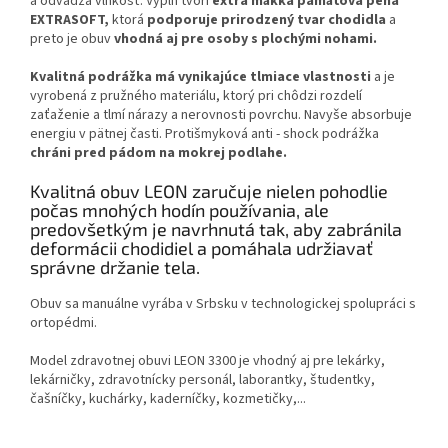
a odvádza vlhkosť. Výplň tvorí
extra mäkká pamäťová pena
EXTRASOFT,
ktorá
podporuje prirodzený tvar chodidla
a
preto je obuv
vhodná aj pre osoby s plochými nohami.
Kvalitná podrážka má vynikajúce tlmiace vlastnosti
a je
vyrobená z pružného materiálu, ktorý pri chôdzi rozdelí
zaťaženie a tlmí nárazy a nerovnosti povrchu. Navyše absorbuje
energiu v pätnej časti. Protišmyková anti - shock podrážka
chráni pred pádom na mokrej podlahe.
Kvalitná obuv LEON zaručuje nielen pohodlie
počas mnohých hodín používania, ale
predovšetkým je navrhnutá tak, aby zabránila
deformácii chodidiel a pomáhala udržiavať
správne držanie tela.
Obuv sa manuálne vyrába v Srbsku v technologickej spolupráci s
ortopédmi.
Model zdravotnej obuvi LEON 3300 je vhodný aj pre lekárky,
lekárničky, zdravotnícky personál, laborantky, študentky,
čašníčky, kuchárky, kaderníčky, kozmetičky,...