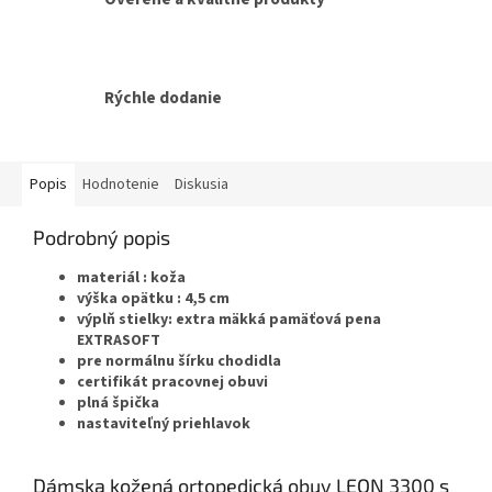
Rýchle dodanie
Popis
Hodnotenie
Diskusia
Podrobný popis
materiál : koža
výška opätku : 4,5 cm
výplň stielky: extra mäkká pamäťová pena
EXTRASOFT
pre normálnu šírku chodidla
certifikát pracovnej obuvi
plná špička
nastaviteľný priehlavok
Dámska kožená ortopedická obuv LEON 3300 s