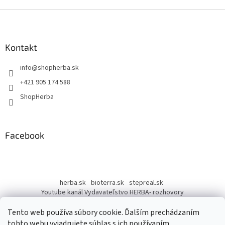
Z
á
p
ä
Kontakt
t
info
@
shopherba.sk
i
e
+421 905 174 588
ShopHerba
Facebook
herba.sk
bioterra.sk
stepreal.sk
Youtube kanál Vydavateľstvo HERBA- rozhovory
Youtube kanál Liečivé rastliny
Tento web používa súbory cookie. Ďalším prechádzaním
tohto webu vyjadrujete súhlas s ich používaním.