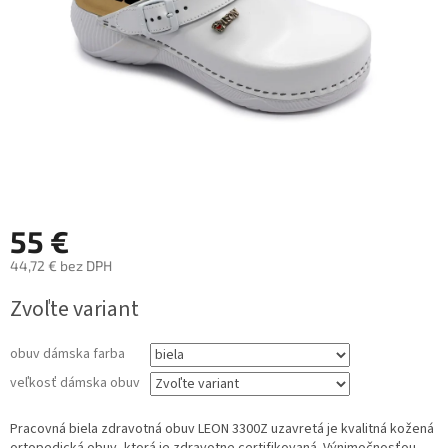
55 €
44,72 € bez DPH
Jednotková
Zvoľte variant
cena:
obuv dámska farba
veľkosť dámska obuv
Pracovná biela zdravotná obuv LEON 3300Z uzavretá je kvalitná kožená