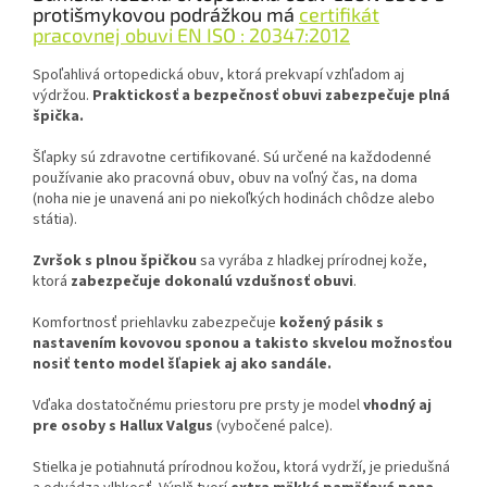
protišmykovou podrážkou má
certifikát
pracovnej obuvi EN ISO : 20347:2012
Spoľahlivá ortopedická obuv, ktorá prekvapí vzhľadom aj
výdržou.
Praktickosť a bezpečnosť obuvi zabezpečuje plná
špička.
Šľapky sú zdravotne certifikované. Sú určené na každodenné
používanie ako pracovná obuv, obuv na voľný čas, na doma
(noha nie je unavená ani po niekoľkých hodinách chôdze alebo
státia).
Zvršok s plnou špičkou
sa vyrába z hladkej prírodnej kože,
ktorá
zabezpečuje dokonalú vzdušnosť obuvi
.
Komfortnosť priehlavku zabezpečuje
kožený pásik s
nastavením kovovou sponou a takisto skvelou možnosťou
nosiť tento model šľapiek aj ako sandále.
Vďaka dostatočnému priestoru pre prsty je model
vhodný aj
pre osoby s Hallux Valgus
(vybočené palce).
Stielka je potiahnutá prírodnou kožou, ktorá vydrží, je priedušná