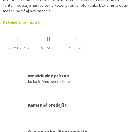
ortopedická obuv, ktorá je zdravotne certifikovaná. Výnimočnosťou
tohto modelu je nastaviteľný kožený remienok, vďaka ktorému je obuv
možné nosiť aj ako sandále.
Detailné informácie
OPÝTAŤ SA
STRÁŽIŤ
ZDIEĽAŤ
Individuálny prístup
ku každému zákazníkovi
Kamenná predajňa
Overene a kvalitné produkty