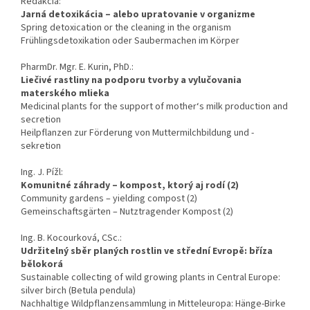
Redakcia:
Jarná detoxikácia – alebo upratovanie v organizme
Spring detoxication or the cleaning in the organism
Frühlingsdetoxikation oder Saubermachen im Körper
PharmDr. Mgr. E. Kurin, PhD.:
Liečivé rastliny na podporu tvorby a vylučovania
materského mlieka
Medicinal plants for the support of mother‘s milk production and
secretion
Heilpflanzen zur Förderung von Muttermilchbildung und -
sekretion
Ing. J. Pížl:
Komunitné záhrady – kompost, ktorý aj rodí (2)
Community gardens – yielding compost (2)
Gemeinschaftsgärten – Nutztragender Kompost (2)
Ing. B. Kocourková, CSc.:
Udržitelný sběr planých rostlin ve střední Evropě: bříza
bělokorá
Sustainable collecting of wild growing plants in Central Europe:
silver birch (Betula pendula)
Nachhaltige Wildpflanzensammlung in Mitteleuropa: Hänge-Birke