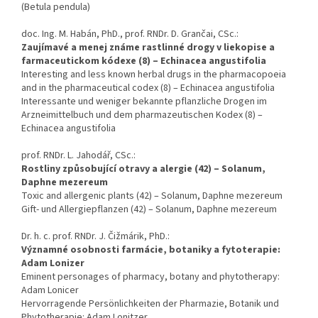
(Betula pendula)
doc. Ing. M. Habán, PhD., prof. RNDr. D. Grančai, CSc.:
Zaujímavé a menej známe rastlinné drogy v liekopise a
farmaceutickom kódexe (8) – Echinacea angustifolia
Interesting and less known herbal drugs in the pharmacopoeia
and in the pharmaceutical codex (8) – Echinacea angustifolia
Interessante und weniger bekannte pflanzliche Drogen im
Arzneimittelbuch und dem pharmazeutischen Kodex (8) –
Echinacea angustifolia
prof. RNDr. L. Jahodář, CSc.:
Rostliny způsobující otravy a alergie (42) – Solanum,
Daphne mezereum
Toxic and allergenic plants (42) – Solanum, Daphne mezereum
Gift- und Allergiepflanzen (42) – Solanum, Daphne mezereum
Dr. h. c. prof. RNDr. J. Čižmárik, PhD.:
Významné osobnosti farmácie, botaniky a fytoterapie:
Adam Lonizer
Eminent personages of pharmacy, botany and phytotherapy:
Adam Lonicer
Hervorragende Persönlichkeiten der Pharmazie, Botanik und
Phytotherapie: Adam Lonitzer