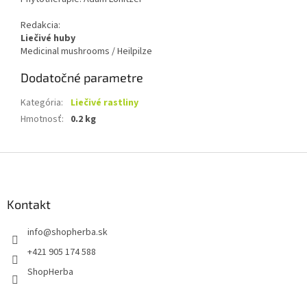
Redakcia:
Liečivé huby
Medicinal mushrooms / Heilpilze
Dodatočné parametre
Kategória
:
Liečivé rastliny
Hmotnosť
:
0.2 kg
Z
á
p
ä
Kontakt
t
info
@
shopherba.sk
i
e
+421 905 174 588
ShopHerba