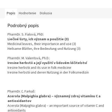
Popis
Hodnotenie
Diskusia
Podrobný popis
PharmDr. S. Fialová, PhD:
Liečivé listy, ich význam a použitie (3)
Medicinal leaves, their importance and use (3)
Heilsame Blätter, ihre Bedeutung und Nutzung (3)
PharmDr. M. Valentová, Ph.D.:
Iresine herbstii a její využití v lidovém léčitelství
Iresine herbstii and its use in folk medicine
Iresine herbstii und deren Nutzung in der Folksmedizin
PharmDr. Ľ. Farkaš:
Acerola (Malpighia glabra) – významný zdroj vitamínu C a
antioxidantov
Acerola (Malpighia glabra) – an important source of vitamin C and
antioxidants