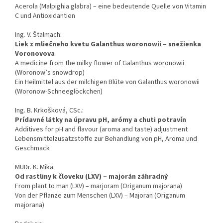
Acerola (Malpighia glabra) – eine bedeutende Quelle von Vitamin
C und Antioxidantien
Ing. V. Štalmach:
Liek z mliečneho kvetu Galanthus woronowii – snežienka
Voronovova
A medicine from the milky flower of Galanthus woronowii
(Woronow’s snowdrop)
Ein Heilmittel aus der milchigen Blüte von Galanthus woronowii
(Woronow-Schneeglöckchen)
Ing. B. Krkošková, CSc.:
Prídavné látky na úpravu pH, arómy a chuti potravín
Additives for pH and flavour (aroma and taste) adjustment
Lebensmittelzusatzstoffe zur Behandlung von pH, Aroma und
Geschmack
MUDr. K. Mika:
Od rastliny k človeku (LXV) – majorán záhradný
From plant to man (LXV) – marjoram (Origanum majorana)
Von der Pflanze zum Menschen (LXV) – Majoran (Origanum
majorana)