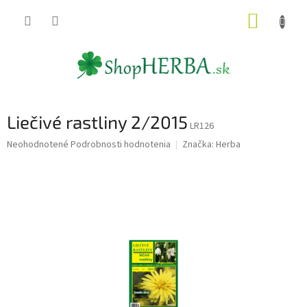
Prejsť
NÁKUP
na
obsah
KOŠÍK
Liečivé rastliny 2/2015
LR126
Priemerné
Neohodnotené
Podrobnosti hodnotenia
Značka:
Herba
hodnotenie
produktu
je
0,0
z
5
hviezdičiek.