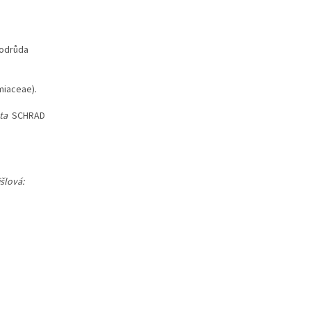
(odrůda
miaceae).
ata
SCHRAD
jšlová: