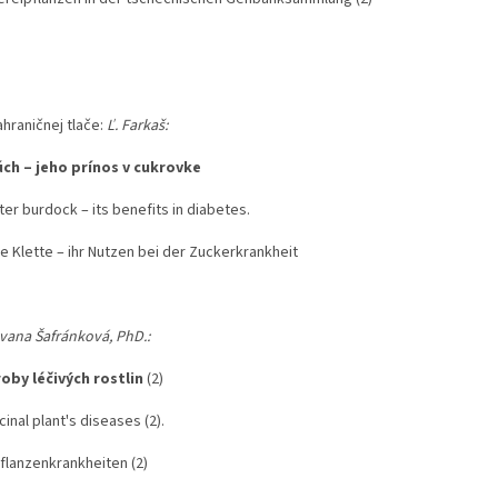
hraničnej tlače:
Ľ. Farkaš:
ch – jeho prínos v cukrovke
er burdock – its benefits in diabetes.
e Klette – ihr Nutzen bei der Zuckerkrankheit
Ivana Šafránková, PhD.:
oby léčivých rostlin
(2)
inal plant's diseases (2).
pflanzenkrankheiten (2)