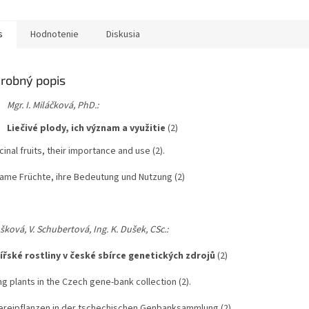
s
Hodnotenie
Diskusia
robný popis
Mgr. I. Miláčková, PhD.:
Liečivé plody, ich význam a využitie
(2)
inal fruits, their importance and use (2).
same Früchte, ihre Bedeutung und Nutzung (2)
šková, V. Schubertová, Ing. K. Dušek, CSc.:
ířské rostliny v české sbírce genetických zdrojů
(2)
g plants in the Czech gene-bank collection (2).
ereipflanzen in der tschechischen Genbanksammlung (2)