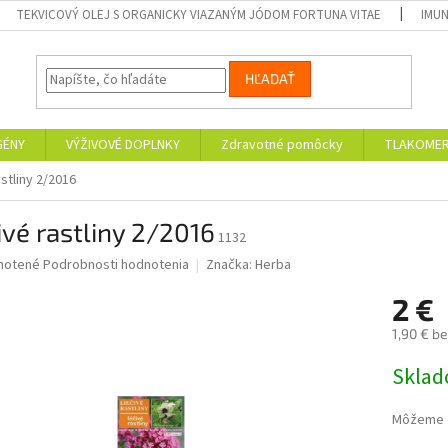
TEKVICOVÝ OLEJ S ORGANICKY VIAZANÝM JÓDOM FORTUNA VITAE
IMUN
HĽADAŤ
GÉNY
VÝŽIVOVÉ DOPLNKY
Zdravotné pomôcky
TLAKOMER
astliny 2/2016
ivé rastliny 2/2016
1132
né
notené
Podrobnosti hodnotenia
Značka:
Herba
nie
2 €
u
1,90 € b
Jednotk
Skla
cena:
iek.
Môžeme d