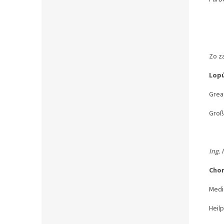
Zo za
Lopú
Great
Groß
Ing. 
Chor
Medic
Heil