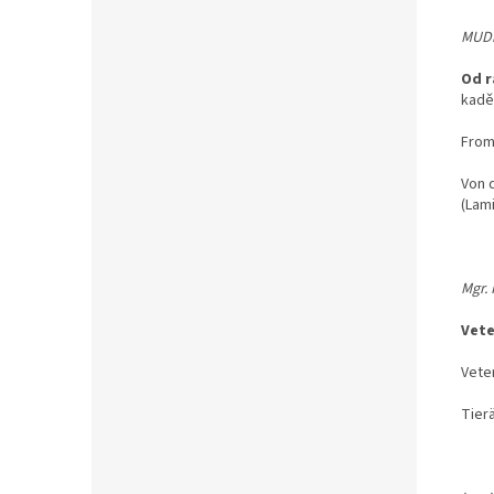
MUDr
Od r
kadě
From
Von 
(Lam
Mgr.
Vete
Veter
Tier