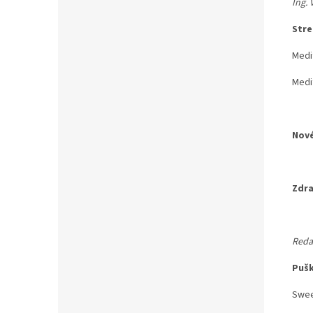
Ing. 
Stre
Medi
Medi
Nové
Zdra
Reda
Pušk
Sweet