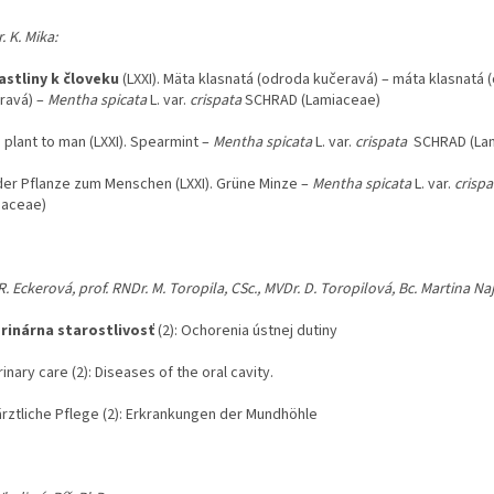
. K. Mika:
astliny k človeku
(LXXI). Mäta klasnatá (odroda kučeravá) – máta klasnatá 
ravá) –
Mentha spicata
L. var.
crispata
SCHRAD (Lamiaceae)
 plant to man (LXXI). Spearmint –
Mentha spicata
L. var.
crispata
SCHRAD (La
der Pflanze zum Menschen (LXXI). Grüne Minze –
Mentha spicata
L. var.
crisp
iaceae)
R. Eckerová, prof. RNDr. M. Toropila, CSc., MVDr. D. Toropilová, Bc. Martina Na
rinárna starostlivosť
(2): Ochorenia ústnej dutiny
inary care (2): Diseases of the oral cavity.
ärztliche Pflege (2): Erkrankungen der Mundhöhle