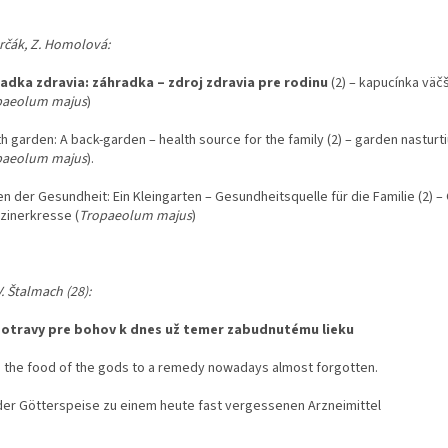
rčák, Z. Homolová:
adka zdravia: záhradka – zdroj zdravia pre rodinu
(2) – kapucínka väčš
paeolum majus
)
h garden: A back-garden – health source for the family (2) – garden nasturt
paeolum majus
).
n der Gesundheit: Ein Kleingarten – Gesundheitsquelle für die Familie (2) 
zinerkresse (
Tropaeolum majus
)
V. Štalmach (28):
otravy pre bohov k dnes už temer zabudnutému lieku
 the food of the gods to a remedy nowadays almost forgotten.
der Götterspeise zu einem heute fast vergessenen Arzneimittel