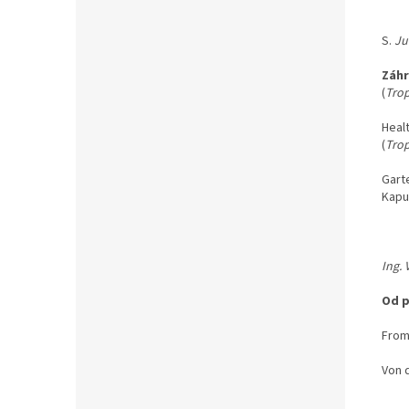
S.
Ju
Záhr
(
Tro
Healt
(
Tro
Garte
Kapu
Ing. 
Od p
From
Von 