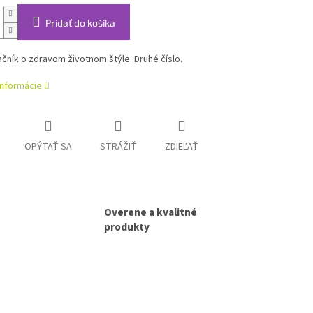
Pridať do košíka
ník o zdravom životnom štýle. Druhé číslo.
informácie
OPÝTAŤ SA
STRÁŽIŤ
ZDIEĽAŤ
Overene a kvalitné
produkty