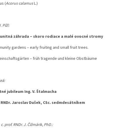
us (
Acorus calamus
L.)
. Pížl:
unitná záhrada – skoro rodiace a malé ovocné stromy
nity gardens – early fruiting and small fruit trees.
inschaftsgärten – früh tragende und kleine Obstbäume
leá:
votné jubileum Ing. V. Štalmacha
 RNDr. Jaroslav Dušek, CSc. sedmdesátníkem
. c. prof. RNDr. J. Čižmárik, PhD.: