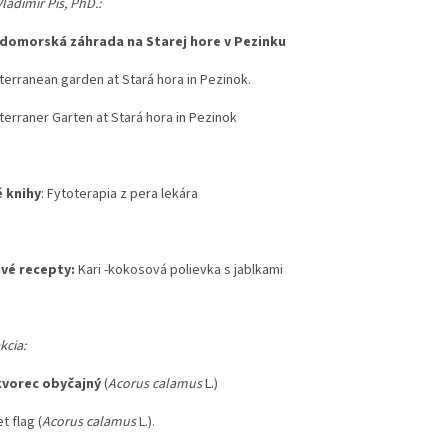
Vladimír Píš, PhD.:
domorská záhrada na Starej hore v Pezinku
terranean garden at Stará hora in Pezinok.
terraner Garten at Stará hora in Pezinok
 knihy
: Fytoterapia z pera lekára
vé recepty:
Kari -kokosová polievka s jablkami
kcia:
vorec obyčajný
(
Acorus calamus
L.)
 flag (
Acorus calamus
L.).