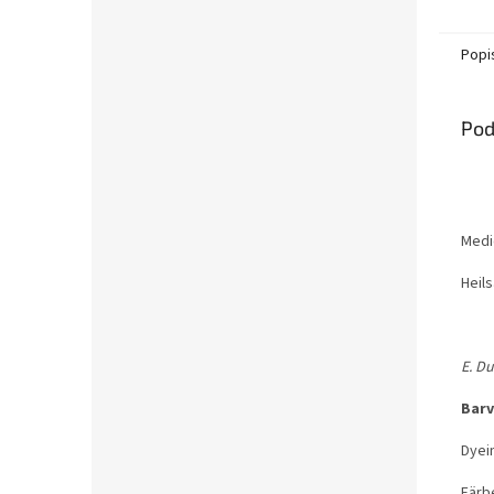
Popi
Pod
Medic
Heil
E. Du
Barv
Dyein
Färb