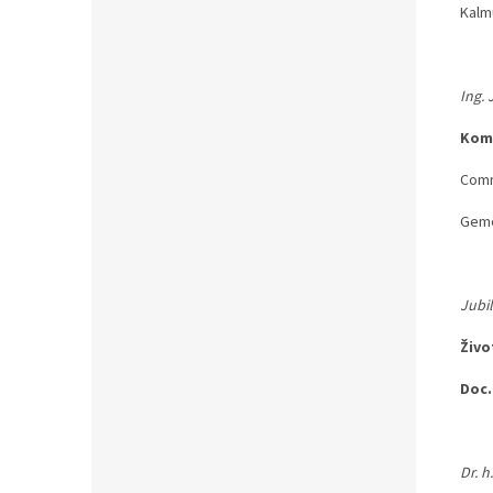
Kalm
Ing. J
Kom
Commu
Geme
Jubi
Ži
Doc.
Dr. h