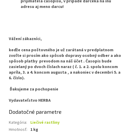
prijímateľa časopisu, v prípade darčeka na inú
adresu aj meno darcu!
Vážení zákazníci,
keďže cena poštovného je už zarátaná v predplatnom
zvoľte si prosím ako spôsob dopravy osobný odber a ako
spôsob platby prevodom na náš účet .
Časopis bude
zasielaný po dvoch číslach naraz ( č. 1. a 2. spolu koncom
apríla, 3. a 4. koncom augusta , a nakoniec v decembri 5. a
6. číslo).
Ďakujeme za pochopenie
Vydavateľstvo HERBA
Dodatočné parametre
Kategória
:
Liečivé rastliny
Hmotnosť
:
1 kg