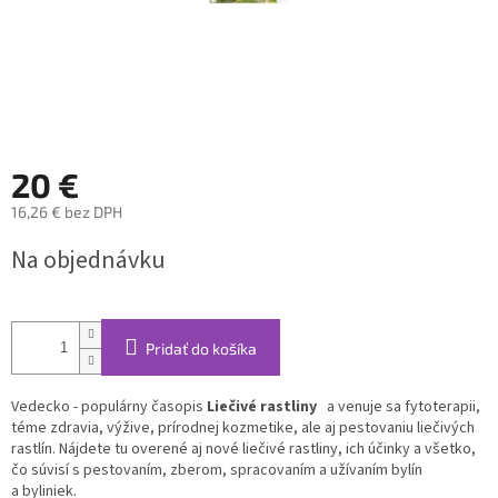
20 €
16,26 € bez DPH
Jednotková
Na objednávku
cena:
Pridať do košíka
Vedecko - populárny časopis
Liečivé rastliny
a venuje sa fytoterapii,
téme zdravia, výžive, prírodnej kozmetike, ale aj pestovaniu liečivých
rastlín. Nájdete tu overené aj nové liečivé rastliny, ich účinky a všetko,
čo súvisí s pestovaním, zberom, spracovaním a užívaním bylín
a byliniek.