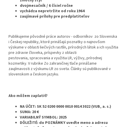
životný štýl
dvojmesačník / 6 čísiel ročne
vychádza nepretržite od roku 1964
zaujímavé prílohy pre predplatiteľov
Publikujeme pôvodné práce autorov - odborníkov zo Slovenska
i Českej republiky, ktoré prinášajú poznatky o najnovšom
výskume v oblasti liečivých rastlín, prírodných látok a ich využitia
pre zdravie človeka, príspevky z oblasti
pestovania, spracovania a využitia LR, výživy, prírodnej
kozmetiky. V rubrike Zo zahraničnej tlače prinášame
zaujímavosti z výskumu LR zo sveta. Články sú publikované v
slovenskom a českom jazyku.
Ako môžem zaplatiť?
NA ÚČET: SK 52 0200 0000 0010 0014 3022 (VUB, a. s.)
SUMA: 20 €
VARIABILNÝ SYMBOL: 2025
DÔLEŽITÉ: do POZNÁMKY uveďte meno a adresu