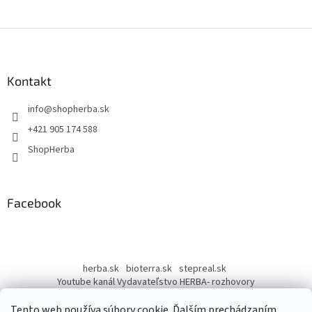
Z
á
p
ä
Kontakt
t
info
@
shopherba.sk
i
e
+421 905 174 588
ShopHerba
Facebook
herba.sk
bioterra.sk
stepreal.sk
Youtube kanál Vydavateľstvo HERBA- rozhovory
Youtube kanál Liečivé rastliny
Tento web používa súbory cookie. Ďalším prechádzaním