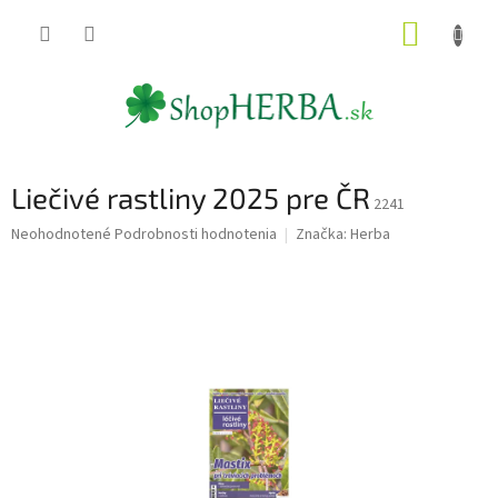
Prejsť
NÁKUP
na
obsah
KOŠÍK
Liečivé rastliny 2025 pre ČR
2241
Priemerné
Neohodnotené
Podrobnosti hodnotenia
Značka:
Herba
hodnotenie
produktu
je
0,0
z
5
hviezdičiek.