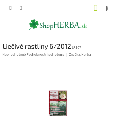
Prejsť
NÁKUP
na
obsah
KOŠÍK
Liečivé rastliny 6/2012
LR107
Priemerné
Neohodnotené
Podrobnosti hodnotenia
Značka:
Herba
hodnotenie
produktu
je
0,0
z
5
hviezdičiek.