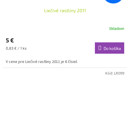
Liečivé rastliny 2011
Skladom
5 €
Jednotková
0,83 € / 1 ks
Do košíka
cena:
V cene pre Liečivé rastliny 2011 je 6 čísiel.
Kód:
LR099