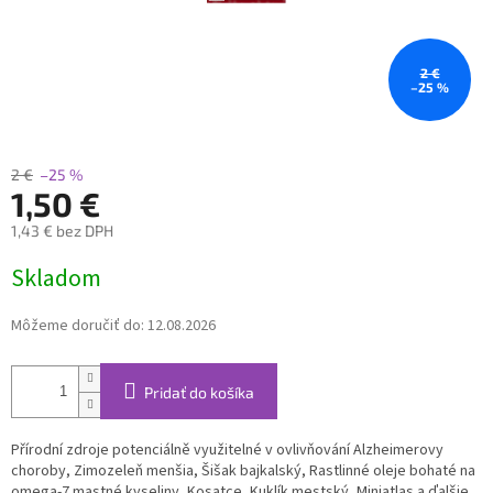
2 €
–25 %
2 €
–25 %
1,50 €
1,43 € bez DPH
Jednotková
Skladom
cena:
Môžeme doručiť do:
12.08.2026
Pridať do košíka
Přírodní zdroje potenciálně využitelné v ovlivňování Alzheimerovy
choroby, Zimozeleň menšia, Šišak bajkalský, Rastlinné oleje bohaté na
omega-7 mastné kyseliny, Kosatce, Kuklík mestský, Miniatlas a ďalšie