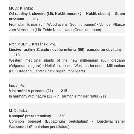
MUDr. K. Mika:
Od rastliny k človeku (LII). Kuklík mestský – Kuklík obecný – Geum
urbanum 207
From plant to man (LII). Wood avens (Geum urbanum) • Von der Pflanze
zum Menschen (LII). Echte Nelkenwurz (Geum urbanum)
Prof. MUDr. J. Kresánek, PhD.:
Liečivé rastliny Západu nového milénia (66): pamajorán obyčajný
213
Western medicinal plants of the new millennium (66): oregano
(Origanum vulgare) • Heilpflanzen des Westens im neuen Millennium
(66): Oregano, Echter Dost (Origanum vulgare)
Ing. J. Pížl.:
V harmónii s prírodou (21) 215
In harmony with nature (21) • In Harmonie mit der Natur (21)
M. Dušička:
Konopáč prerastenolistý 220
Common boneset (Eupatorium perfoliatum) • Durchwachsener
Wasserdost (Eupatorium perfoliatum)