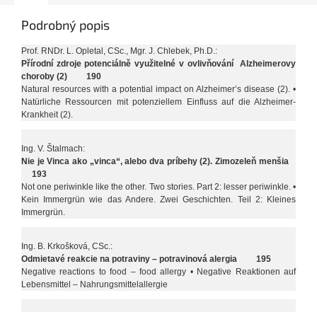
Podrobný popis
Prof. RNDr. L. Opletal, CSc., Mgr. J. Chlebek, Ph.D.:
Přírodní zdroje potenciálně využitelné v ovlivňování Alzheimerovy
choroby (2) 190
Natural resources with a potential impact on Alzheimer’s disease (2). •
Natürliche Ressourcen mit potenziellem Einfluss auf die Alzheimer-
Krankheit (2).
Ing. V. Štalmach:
Nie je Vinca ako „vinca“, alebo dva príbehy (2). Zimozeleň menšia
193
Not one periwinkle like the other. Two stories. Part 2: lesser periwinkle. •
Kein Immergrün wie das Andere. Zwei Geschichten. Teil 2: Kleines
Immergrün.
Ing. B. Krkošková, CSc.:
Odmietavé reakcie na potraviny – potravinová alergia 195
Negative reactions to food – food allergy • Negative Reaktionen auf
Lebensmittel – Nahrungsmittelallergie