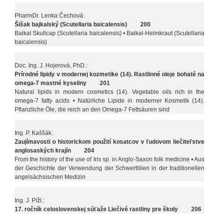
PharmDr. Lenka Čechová:
Šišak bajkalský (Scutellaria baicalensis) 200
Baikal Skullcap (Scutellaria baicalensis) • Baikal-Helmkraut (Scutellaria
baicalensis)
Doc. Ing. J. Hojerová, PhD.:
Prírodné lipidy v modernej kozmetike (14). Rastlinné oleje bohaté na
omega-7 mastné kyseliny 201
Natural lipids in modern cosmetics (14). Vegetable oils rich in the
omega-7 fatty acids • Natürliche Lipide in moderner Kosmetik (14).
Pflanzliche Öle, die reich an den Omega-7 Fettsäuren sind
Ing. P. Kaššák:
Zaujímavosti o historickom použití kosatcov v ľudovom liečiteľstve
anglosaských krajín 204
From the history of the use of Iris sp. in Anglo-Saxon folk medicine • Aus
der Geschichte der Verwendung der Schwertlilien in der traditionellen
angelsächsischen Medizin
Ing. J. Pížl.:
17. ročník celoslovenskej súťaže Liečivé rastliny pre školy 206