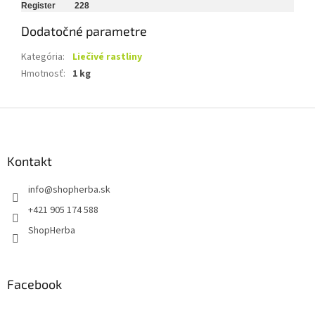
Register 228
Dodatočné parametre
Kategória
:
Liečivé rastliny
Hmotnosť
:
1 kg
Z
á
p
ä
Kontakt
t
info
@
shopherba.sk
i
e
+421 905 174 588
ShopHerba
Facebook