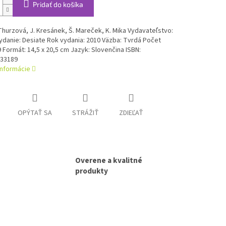
Pridať do košíka
 Thurzová, J. Kresánek, Š. Mareček, K. Mika Vydavateľstvo:
danie: Desiate Rok vydania: 2010 Väzba: Tvrdá Počet
9 Formát: 14,5 x 20,5 cm Jazyk: Slovenčina ISBN:
33189
informácie
OPÝTAŤ SA
STRÁŽIŤ
ZDIEĽAŤ
Overene a kvalitné
produkty