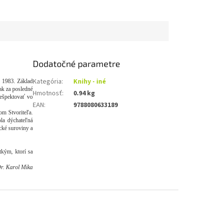
Dodatočné parametre
Kategória
:
Knihy - iné
u 1983. Základ
k za posledné
Hmotnosť
:
0.94 kg
rešpektovať vo
EAN
:
9788080633189
om Stvoriteľa.
la dýchateľná
ické suroviny a
tkým, ktorí sa
. Karol Mika