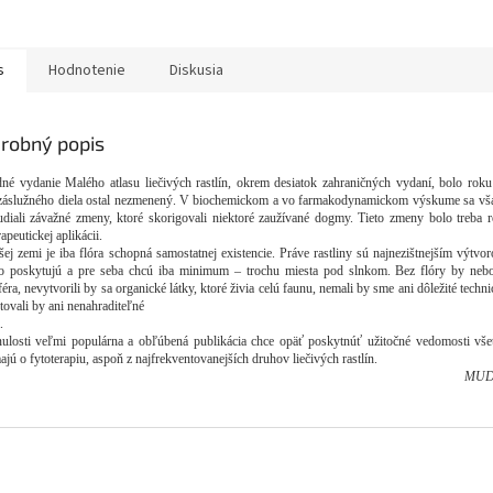
s
Hodnotenie
Diskusia
robný popis
dné vydanie Malého atlasu liečivých rastlín, okrem desiatok zahraničných vydaní, bolo rok
 záslužného diela ostal nezmenený. V biochemickom a vo farmakodynamickom výskume sa vša
udiali závažné zmeny, ktoré skorigovali niektoré zaužívané dogmy. Tieto zmeny bolo treba 
rapeutickej aplikácii.
ej zemi je iba flóra schopná samostatnej existencie. Práve rastliny sú najnezištnejším výtvor
o poskytujú a pre seba chcú iba minimum – trochu miesta pod slnkom. Bez flóry by nebo
éra, nevytvorili by sa organické látky, ktoré živia celú faunu, nemali by sme ani dôležité techn
tovali by ani nenahraditeľné
.
ulosti veľmi populárna a obľúbená publikácia chce opäť poskytnúť užitočné vedomosti vše
ajú o fytoterapiu, aspoň z najfrekventovanejších druhov liečivých rastlín.
MUDr