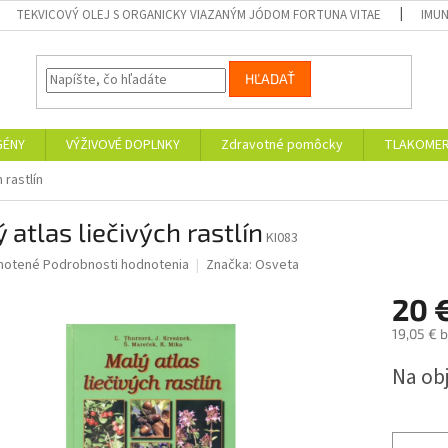
TEKVICOVÝ OLEJ S ORGANICKY VIAZANÝM JÓDOM FORTUNA VITAE
IMUN
HĽADAŤ
GÉNY
VÝŽIVOVÉ DOPLNKY
Zdravotné pomôcky
TLAKOMER
 rastlín
 atlas liečivých rastlín
KI083
né
notené
Podrobnosti hodnotenia
Značka:
Osveta
nie
20 
u
19,05 € 
Jednotk
Na ob
cena:
iek.