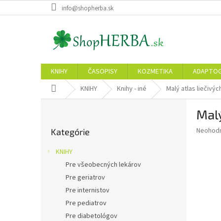
Prejsť
info@shopherba.sk
na
obsah
KNIHY
ČASOPISY
KOZMETIKA
ADAPTO
Domov
KNIHY
Knihy - iné
Malý atlas liečivých
B
Malý
o
Preskočiť
č
Priemer
Neohod
Kategórie
kategórie
n
hodnote
ý
produkt
KNIHY
p
je
Pre všeobecných lekárov
0,0
a
z
Pre geriatrov
n
5
e
Pre internistov
hviezdič
l
Pre pediatrov
Pre diabetológov