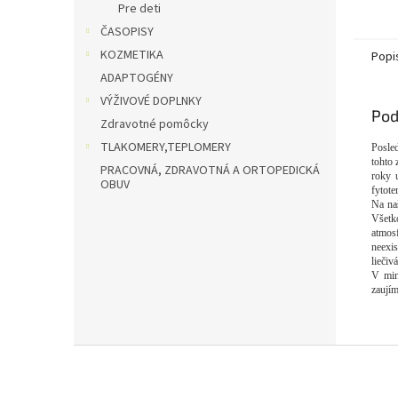
Pre deti
ČASOPISY
KOZMETIKA
Popi
ADAPTOGÉNY
VÝŽIVOVÉ DOPLNKY
Pod
Zdravotné pomôcky
TLAKOMERY,TEPLOMERY
Posle
tohto
PRACOVNÁ, ZDRAVOTNÁ A ORTOPEDICKÁ
roky 
OBUV
fytote
Na naš
Všetk
atmosf
neexis
liečivá
V min
zaujím
Z
á
p