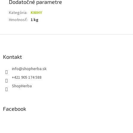
Dodatočné parametre
Kategória
:
KNIHY
Hmotnosť
:
1 kg
Z
á
p
ä
Kontakt
t
info
@
shopherba.sk
i
e
+421 905 174 588
ShopHerba
Facebook