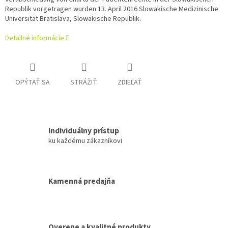
Republik vorgetragen wurden 13. April 2016 Slowakische Medizinische
Universität Bratislava, Slowakische Republik.
Detailné informácie
OPÝTAŤ SA
STRÁŽIŤ
ZDIEĽAŤ
Individuálny prístup
ku každému zákazníkovi
Kamenná predajňa
Overene a kvalitné produkty