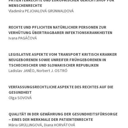
PATIENTENRECHTE UND EUROPÄISCHER GERICHTSHOF FÜR
MENSCHENRECHTE
Vladimíra PEJCHALOVÁ GRÜNWALDOVÁ
RECHTE UND PFLICHTEN NATÜRLICHER PERSONEN ZUR
VERHÜTUNG ÜBERTRAGBARER INFEKTIONSKRANKHEITEN
Ivana PAGÁČOVÁ
LEGISLATIVE ASPEKTE VOM TRANSPORT KRITISCH KRANKER
NEUGEBORENEN SOWIE UNREIFER FRÜHGEBORENEN IN
TSCHECHISCHER UND SLOWAKISCHER REPUBLIKEN
Ladislav JANÈO, Norbert J. OSTRÓ
VERFASSUNGSRECHTLICHE ASPEKTE DES RECHTES AUF DIE
GESUNDHEIT
Olga SOVOVÁ
QUALITÄT IN DER GEWÄHRUNG DER GESUNDHEITSFÜRSORGE
– EINES DER MERKMALE DER PATIENTENRECHTE
Mária GRÜLLINGOVÁ, Diana HORVÁTOVÁ