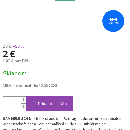
20 €
–90 %
20 €
–90 %
2 €
1,90 € bez DPH
Jednotková
Skladom
cena:
Môžeme doručiť do:
12.08.2026
Pridať do košíka
SAMMELBUCH
bestehend aus den Beiträgen, die am internationalen
wissenschaftlichen Seminar anlässlich des 15. Jubiläums der
Verabschiedung von Charta der Patientenrechte in der Slowakischen