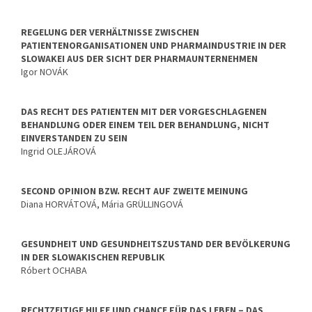
REGELUNG DER VERHÄLTNISSE ZWISCHEN
PATIENTENORGANISATIONEN UND PHARMAINDUSTRIE IN DER
SLOWAKEI AUS DER SICHT DER PHARMAUNTERNEHMEN
Igor NOVÁK
DAS RECHT DES PATIENTEN MIT DER VORGESCHLAGENEN
BEHANDLUNG ODER EINEM TEIL DER BEHANDLUNG, NICHT
EINVERSTANDEN ZU SEIN
Ingrid OLEJÁROVÁ
SECOND OPINION BZW. RECHT AUF ZWEITE MEINUNG
Diana HORVÁTOVÁ, Mária GRÜLLINGOVÁ
GESUNDHEIT UND GESUNDHEITSZUSTAND DER BEVÖLKERUNG
IN DER SLOWAKISCHEN REPUBLIK
Róbert OCHABA
RECHTZEITIGE HILFE UND CHANCE FÜR DAS LEBEN – DAS