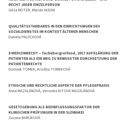
RECHT JEDER EINZELPERSON
Géza REITER, Marián HUDÁK
QUALITÄTSSTANDARDS IN DEN EINRICHTUNGEN DES
SOZIALDIENSTES IM KONTEXT ÄLTERER MENSCHEN
Daniela PALÚCHOVÁ
8 MEDIZINRECHT – fachübergreifend, 2017 AUFKLÄRUNG DER
PATIENTEN ALS EIN WEG ZU BEWUSSTER DURCHSETZUNG DER
PATIENTENRECHTE
Dominik TOMEK, Kristína TOMEKOVÁ
ETHISCHE UND RECHTLICHE ASPEKTE DER PFLEGEPRAXIS
Anna MAZALÁNOVÁ, Veronika KITOVÁ MAZALÁNOVÁ
GESETZGEBUNG ALS BEEINFLUSSUNGSFAKTOR DER
KLINISCHEN PRÜFUNGEN IN DER SLOWAKEI
Zuzana BARLÍKOVÁ