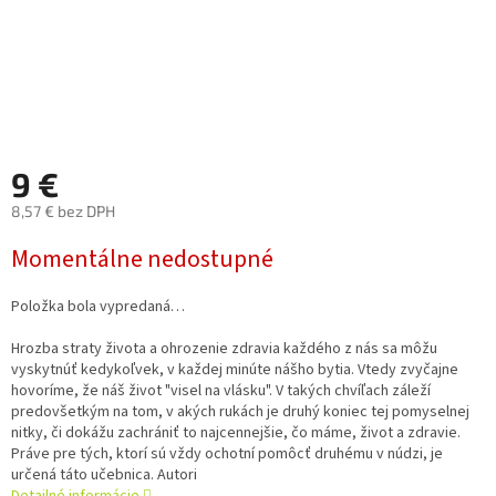
9 €
8,57 € bez DPH
Jednotková
Momentálne nedostupné
cena:
Položka bola vypredaná…
Hrozba straty života a ohrozenie zdravia každého z nás sa môžu
vyskytnúť kedykoľvek, v každej minúte nášho bytia. Vtedy zvyčajne
hovoríme, že náš život "visel na vlásku". V takých chvíľach záleží
predovšetkým na tom, v akých rukách je druhý koniec tej pomyselnej
nitky, či dokážu zachrániť to najcennejšie, čo máme, život a zdravie.
Práve pre tých, ktorí sú vždy ochotní pomôcť druhému v núdzi, je
určená táto učebnica. Autori