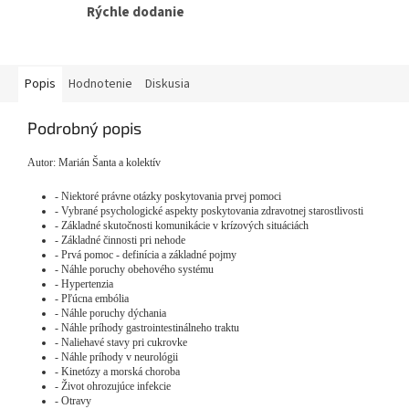
Rýchle dodanie
Popis
Hodnotenie
Diskusia
Podrobný popis
Autor: Marián Šanta a kolektív
- Niektoré právne otázky poskytovania prvej pomoci
- Vybrané psychologické aspekty poskytovania zdravotnej starostlivosti
- Základné skutočnosti komunikácie v krízových situáciách
- Základné činnosti pri nehode
- Prvá pomoc - definícia a základné pojmy
- Náhle poruchy obehového systému
- Hypertenzia
- Pľúcna embólia
- Náhle poruchy dýchania
- Náhle príhody gastrointestinálneho traktu
- Naliehavé stavy pri cukrovke
- Náhle príhody v neurológii
- Kinetózy a morská choroba
- Život ohrozujúce infekcie
- Otravy