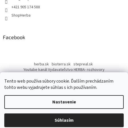
e
+421 905 174 588
ShopHerba
Facebook
herba.sk
bioterra.sk
stepreal.sk
Youtube kanál Vydavateľstvo HERBA- rozhovory
Youtube kanál Liečivé rastliny
Tento web používa súbory cookie. Ďalším prechádzaním
tohto webu vyjadrujete súhlas s ich používaním.
Nastavenie
Vytvoril Shoptet
Súhlasím
Copyright 2026
ShopHerba
. Všetky práva vyhradené.