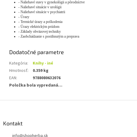
- Naliehavé stavy v gynekológii a pôrodníctve
- Naliehavé situácie v urológii
- Naliehavé situácie v psychiatrii
- Úrazy
- Termické úrazy a poškodenia
- Úrazy elektrickým prúdom
- Základy obväzovej techniky
- Zaobchádzanie s postihnutým a preprava
Dodatočné parametre
Kategória
:
Knihy - iné
Hmotnosť
:
0.359 kg
EAN
:
9788080632076
Položka bola vypredaná…
Z
á
p
ä
Kontakt
t
info
@
shopherba.sk
i