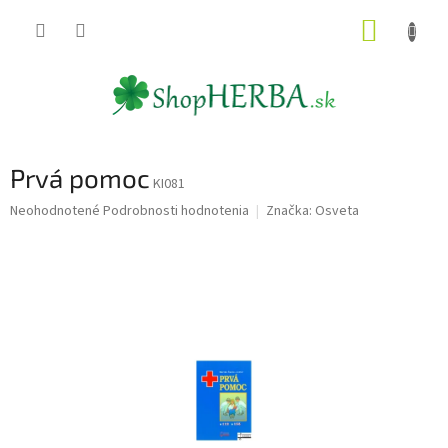
Prejsť
NÁKUP
na
obsah
KOŠÍK
Prvá pomoc
KI081
Priemerné
Neohodnotené
Podrobnosti hodnotenia
Značka:
Osveta
hodnotenie
produktu
je
0,0
z
5
hviezdičiek.