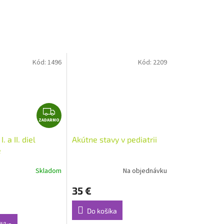
Kód:
1496
Kód:
2209
Z
ZADARMO
A
D
. a II. diel
Akútne stavy v pediatrii
A
e
R
M
Skladom
Na objednávku
O
35 €
Do košíka