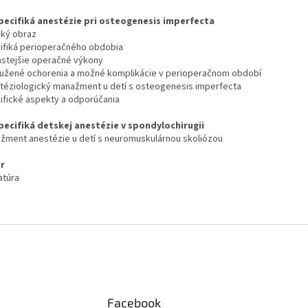
ecifiká anestézie pri osteogenesis imperfecta
nický obraz
ifiká perioperačného obdobia
astejšie operačné výkony
ružené ochorenia a možné komplikácie v perioperačnom období
téziologický manažment u detí s osteogenesis imperfecta
ifické aspekty a odporúčania
ecifiká detskej anestézie v spondylochirugii
žment anestézie u detí s neuromuskulárnou skoliózou
er
atúra
Facebook