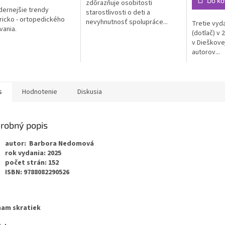
Do ko
zdôrazňuje osobitosti
ernejšie trendy
starostlivosti o deti a
ičiek.
ricko - ortopedického
nevyhnutnosť spolupráce...
Tretie vyda
ania.
(dotlač) v 
v Dieškovej
autorov...
s
Hodnotenie
Diskusia
robný popis
autor: Barbora Nedomová
rok vydania: 2025
počet strán: 152
ISBN: 9788082290526
nam skratiek