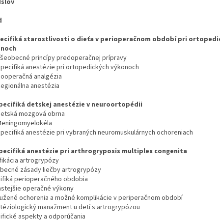
dslov
od
ecifiká starostlivosti o dieťa v perioperačnom období pri ortopedi
onoch
Všeobecné princípy predoperačnej prípravy
Špecifiká anestézie pri ortopedických výkonoch
 Pooperačná analgézia
 Regionálna anestézia
ecifiká detskej anestézie v neuroortopédii
 Detská mozgová obrna
 Meningomyelokéla
Špecifiká anestézie pri vybraných neuromuskulárnych ochoreniach
ecifiká anestézie pri arthrogryposis multiplex congenita
ifikácia artrogrypózy
becné zásady liečby artrogrypózy
ifiká perioperačného obdobia
astejšie operačné výkony
ružené ochorenia a možné komplikácie v peri­peračnom období
téziologický manažment u detí s artrogrypózou
ifické aspekty a odporúčania