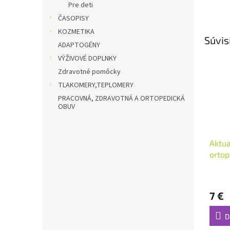
Pre deti
ČASOPISY
KOZMETIKA
Súvis
ADAPTOGÉNY
VÝŽIVOVÉ DOPLNKY
Zdravotné pomôcky
TLAKOMERY,TEPLOMERY
PRACOVNÁ, ZDRAVOTNÁ A ORTOPEDICKÁ
OBUV
Aktua
ortop
Priem
hodno
7 €
produ
je
5,0
D
z