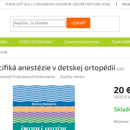
TEKVICOVÝ OLEJ S ORGANICKY VIAZANÝM JÓDOM FORTUNA VITAE
IMUN
HĽADAŤ
GÉNY
VÝŽIVOVÉ DOPLNKY
Zdravotné pomôcky
TLAKOMER
pédii
ifiká anestézie v detskej ortopédii
2182
né
notené
Podrobnosti hodnotenia
Značka:
Herba
nie
20 
u
19,05 € 
Jednotk
Skla
cena:
iek.
Môžeme d