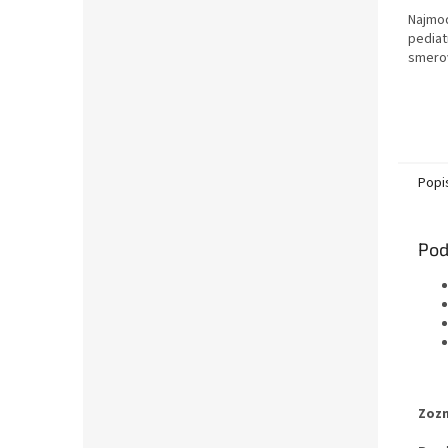
5
Najmod
hviezd
pediat
smerov
Popi
Pod
Zoz