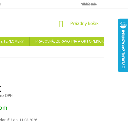
ITA A BETA-GLUKÁNY
Prihlásenie
NÁKUPNÝ
Prázdny košík
KOŠÍK
Y,TEPLOMERY
PRACOVNÁ, ZDRAVOTNÁ A ORTOPEDICKÁ OBUV
€
bez DPH
ová
dom
oručiť do:
11.08.2026