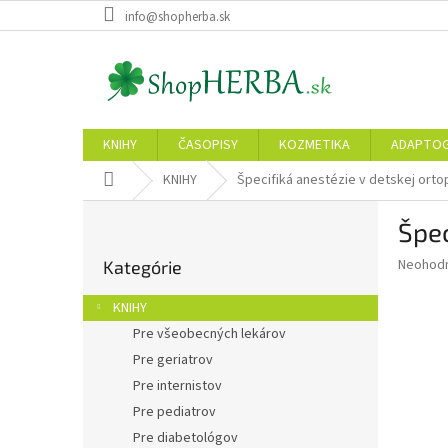
Prejsť
info@shopherba.sk
na
obsah
KNIHY
ČASOPISY
KOZMETIKA
ADAPTO
Domov
KNIHY
Špecifiká anestézie v detskej orto
B
Špec
o
Preskočiť
č
Priemer
Neohod
Kategórie
kategórie
n
hodnote
ý
produkt
KNIHY
p
je
Pre všeobecných lekárov
0,0
a
z
Pre geriatrov
n
5
e
Pre internistov
hviezdič
l
Pre pediatrov
Pre diabetológov