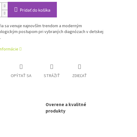
Pridať do košíka
ia sa venuje najnovším trendom a moderným
ologickým postupom pri vybraných diagnózach v detskej
.
informácie
OPÝTAŤ SA
STRÁŽIŤ
ZDIEĽAŤ
Overene a kvalitné
produkty