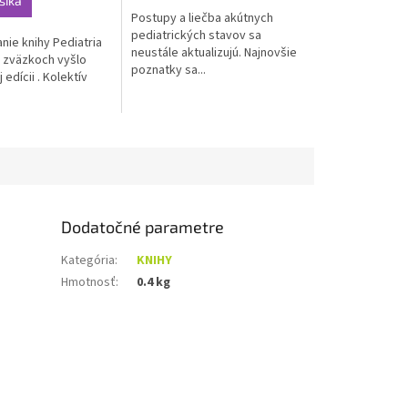
šíka
Postupy a liečba akútnych
pediatrických stavov sa
nie knihy Pediatria
neustále aktualizujú. Najnovšie
2 zväzkoch vyšlo
poznatky sa...
 edícii . Kolektív
Dodatočné parametre
Kategória
:
KNIHY
Hmotnosť
:
0.4 kg