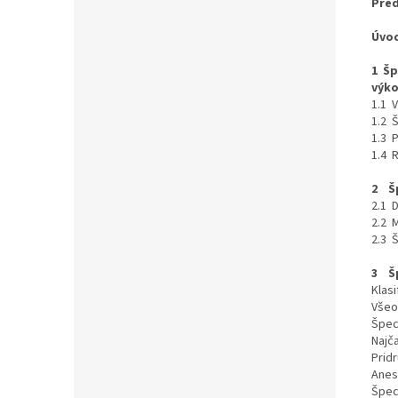
Pre
Úv
1 Šp
výk
1.1 
1.2 
1.3
1.4
2 Šp
2.1
2.2
2.3 
3 Šp
Klas
Všeo
Špec
Najč
Prid
Anes
Špec