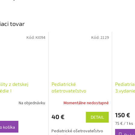
iaci tovar
Kód:
KI094
Kód:
2129
lity z detskej
Pediatrické
Pediatria I
édie I
ošetrovateľstvo
3.vydani
Na objednávku
Momentálne nedostupné
erné
tenie
150 €
ktu
40 €
DETAIL
Jednotková
75 € / 1 ks
o košíka
cena:
Pediatrické ošetrovateľstvo