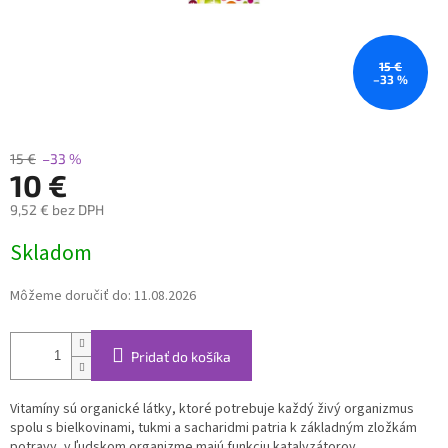
15 €
–33 %
15 €
–33 %
10 €
9,52 € bez DPH
Jednotková
Skladom
cena:
Môžeme doručiť do:
11.08.2026
Pridať do košíka
Vitamíny sú organické látky, ktoré potrebuje každý živý organizmus
spolu s bielkovinami, tukmi a sacharidmi patria k základným zložkám
potravy, v ľudskom organizme majú funkciu katalyzátorov