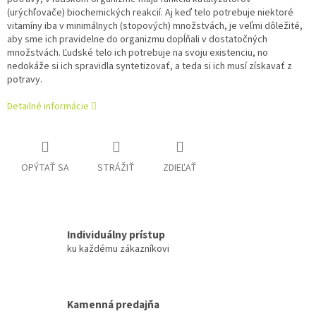
(urýchľovače) biochemických reakcií. Aj keď telo potrebuje niektoré
vitamíny iba v minimálnych (stopových) množstvách, je veľmi dôležité,
aby sme ich pravidelne do organizmu dopĺňali v dostatočných
množstvách. Ľudské telo ich potrebuje na svoju existenciu, no
nedokáže si ich spravidla syntetizovať, a teda si ich musí získavať z
potravy.
Detailné informácie
OPÝTAŤ SA
STRÁŽIŤ
ZDIEĽAŤ
Individuálny prístup
ku každému zákazníkovi
Kamenná predajňa