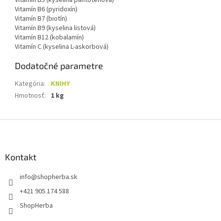
Vitamín B5 (kyselina pantoténová)
Vitamín B6 (pyridoxín)
Vitamín B7 (biotín)
Vitamín B9 (kyselina listová)
Vitamín B12 (kobalamín)
Vitamín C (kyselina L-askorbová)
Dodatočné parametre
Kategória
:
KNIHY
Hmotnosť
:
1 kg
Z
á
p
ä
Kontakt
t
info
@
shopherba.sk
i
e
+421 905 174 588
ShopHerba