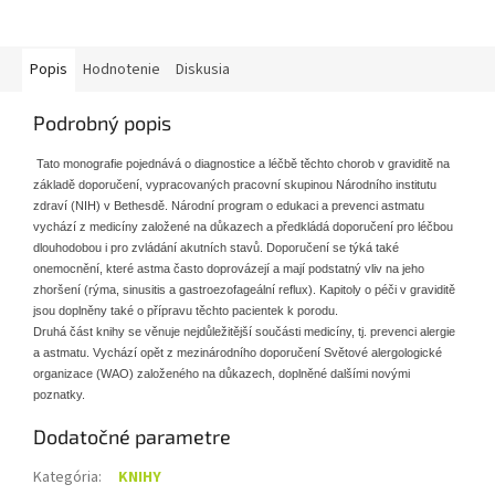
Popis
Hodnotenie
Diskusia
Podrobný popis
Tato monografie pojednává o diagnostice a léčbě těchto chorob v graviditě na
základě doporučení, vypracovaných pracovní skupinou Národního institutu
zdraví (NIH) v Bethesdě. Národní program o edukaci a prevenci astmatu
vychází z medicíny založené na důkazech a předkládá doporučení pro léčbou
dlouhodobou i pro zvládání akutních stavů. Doporučení se týká také
onemocnění, které astma často doprovázejí a mají podstatný vliv na jeho
zhoršení (rýma, sinusitis a gastroezofageální reflux). Kapitoly o péči v graviditě
jsou doplněny také o přípravu těchto pacientek k porodu.
Druhá část knihy se věnuje nejdůležitější součásti medicíny, tj. prevenci alergie
a astmatu. Vychází opět z mezinárodního doporučení Světové alergologické
organizace (WAO) založeného na důkazech, doplněné dalšími novými
poznatky.
Dodatočné parametre
Kategória
:
KNIHY