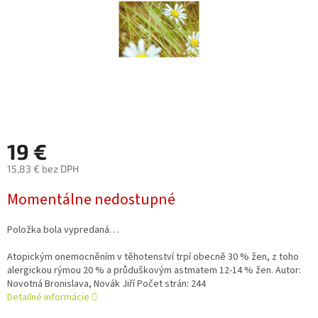
19 €
15,83 € bez DPH
Jednotková
Momentálne nedostupné
cena:
Položka bola vypredaná…
Atopickým onemocněním v těhotenství trpí obecně 30 % žen, z toho
alergickou rýmou 20 % a průduškovým astmatem 12-14 % žen. Autor:
Novotná Bronislava, Novák Jiří Počet strán: 244
Detailné informácie