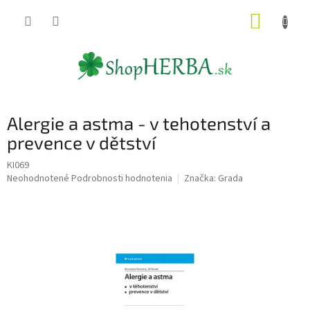
Prejsť
NÁKUP
na
obsah
KOŠÍK
Alergie a astma - v tehotenství a
prevence v dětství
KI069
Priemerné
Neohodnotené
Podrobnosti hodnotenia
Značka:
Grada
hodnotenie
produktu
je
0,0
z
5
hviezdičiek.