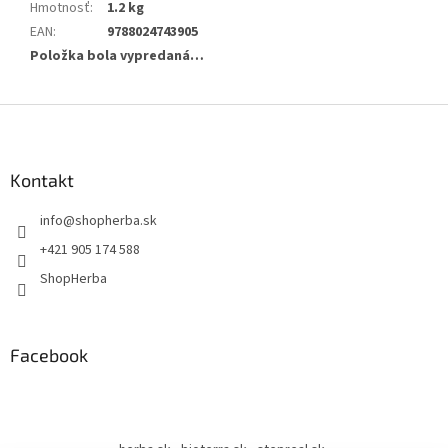
Hmotnosť
:
1.2 kg
EAN
:
9788024743905
Položka bola vypredaná…
Z
á
p
ä
Kontakt
t
info
@
shopherba.sk
i
e
+421 905 174 588
ShopHerba
Facebook