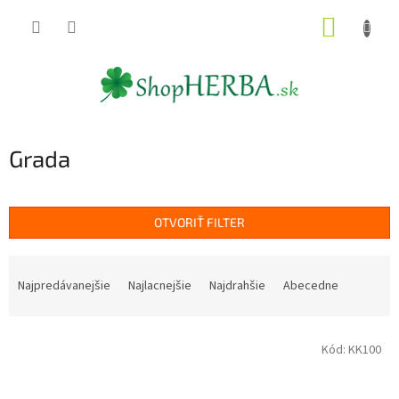
Prejsť
NÁKUP
na
obsah
KOŠÍK
Grada
OTVORIŤ FILTER
R
a
Najpredávanejšie
Najlacnejšie
Najdrahšie
Abecedne
d
e
V
n
Kód:
KK100
ý
i
p
e