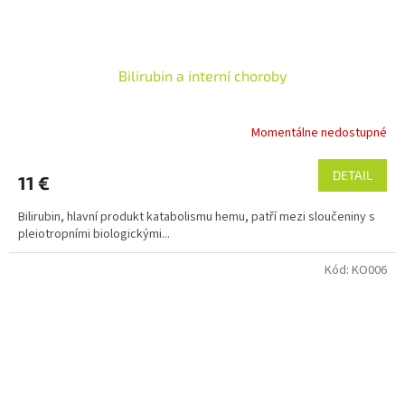
Bilirubin a interní choroby
Momentálne nedostupné
DETAIL
11 €
Bilirubin, hlavní produkt katabolismu hemu, patří mezi sloučeniny s
pleiotropními biologickými...
Kód:
KO006