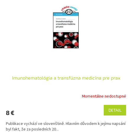
i
p
s
r
p
o
r
d
o
u
d
k
u
t
k
o
t
v
o
v
Imunohematológia a transfúzna medicína pre prax
Momentálne nedostupné
DETAIL
8 €
Publikace vychází ve slovenštině. Hlavním důvodem k jejímu napsání
byl fakt, že za posledních 20...