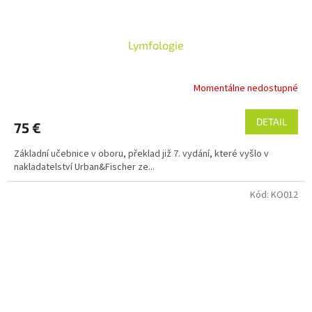
Lymfologie
Momentálne nedostupné
DETAIL
75 €
Základní učebnice v oboru, překlad již 7. vydání, které vyšlo v
nakladatelství Urban&Fischer ze...
Kód:
KO012