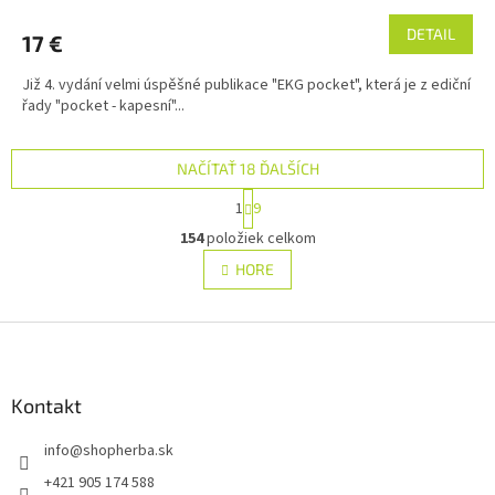
DETAIL
17 €
Již 4. vydání velmi úspěšné publikace "EKG pocket", která je z ediční
řady "pocket - kapesní"...
NAČÍTAŤ 18 ĎALŠÍCH
S
1
9
t
O
r
154
položiek celkom
v
á
l
HORE
n
á
k
d
o
v
Z
a
a
c
á
n
i
p
i
e
ä
Kontakt
e
p
t
r
info
@
shopherba.sk
i
v
e
k
+421 905 174 588