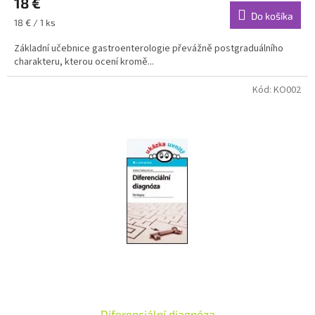
18 €
Do košíka
Jednotková
18 € / 1 ks
cena:
Základní učebnice gastroenterologie převážně postgraduálního
charakteru, kterou ocení kromě...
Kód:
KO002
Diferenciální diagnóza