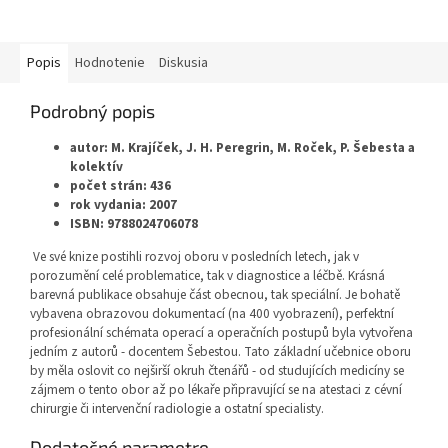
Popis
Hodnotenie
Diskusia
Podrobný popis
autor: M. Krajíček, J. H. Peregrin, M. Roček, P. Šebesta a
kolektív
počet strán: 436
rok vydania: 2007
ISBN: 9788024706078
Ve své knize postihli rozvoj oboru v posledních letech, jak v
porozumění celé problematice, tak v diagnostice a léčbě. Krásná
barevná publikace obsahuje část obecnou, tak speciální. Je bohatě
vybavena obrazovou dokumentací (na 400 vyobrazení), perfektní
profesionální schémata operací a operačních postupů byla vytvořena
jedním z autorů - docentem Šebestou. Tato základní učebnice oboru
by měla oslovit co nejširší okruh čtenářů - od studujících medicíny se
zájmem o tento obor až po lékaře připravující se na atestaci z cévní
chirurgie či intervenční radiologie a ostatní specialisty.
Dodatočné parametre