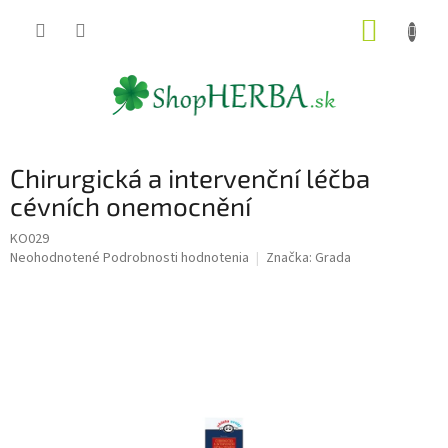
Prejsť
NÁKUP
na
obsah
KOŠÍK
Chirurgická a intervenční léčba
cévních onemocnění
KO029
Priemerné
Neohodnotené
Podrobnosti hodnotenia
Značka:
Grada
hodnotenie
produktu
je
0,0
z
5
hviezdičiek.