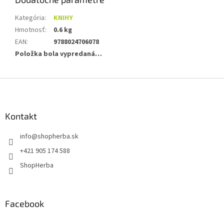
Kategória
:
KNIHY
Hmotnosť
:
0.6 kg
EAN
:
9788024706078
Položka bola vypredaná…
Z
á
p
ä
Kontakt
t
info
@
shopherba.sk
i
e
+421 905 174 588
ShopHerba
Facebook