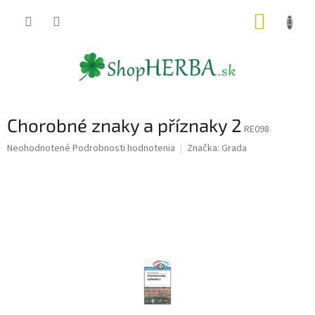
Prejsť
NÁKUP
na
obsah
KOŠÍK
Chorobné znaky a příznaky 2
RE098
Priemerné
Neohodnotené
Podrobnosti hodnotenia
Značka:
Grada
hodnotenie
produktu
je
0,0
z
5
hviezdičiek.