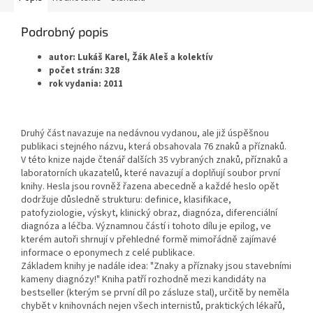
Podrobný popis
autor: Lukáš Karel, Žák Aleš a kolektív
počet strán: 328
rok vydania: 2011
Druhý část navazuje na nedávnou vydanou, ale již úspěšnou
publikaci stejného názvu, která obsahovala 76 znaků a příznaků.
V této knize najde čtenář dalších 35 vybraných znaků, příznaků a
laboratorních ukazatelů, které navazují a doplňují soubor první
knihy. Hesla jsou rovněž řazena abecedně a každé heslo opět
dodržuje důsledně strukturu: definice, klasifikace,
patofyziologie, výskyt, klinický obraz, diagnóza, diferenciální
diagnóza a léčba. Významnou částí i tohoto dílu je epilog, ve
kterém autoři shrnují v přehledné formě mimořádně zajímavé
informace o eponymech z celé publikace.
Základem knihy je nadále idea: "Znaky a příznaky jsou stavebními
kameny diagnózy!" Kniha patří rozhodně mezi kandidáty na
bestseller (kterým se první díl po zásluze stal), určitě by neměla
chybět v knihovnách nejen všech internistů, praktických lékařů,