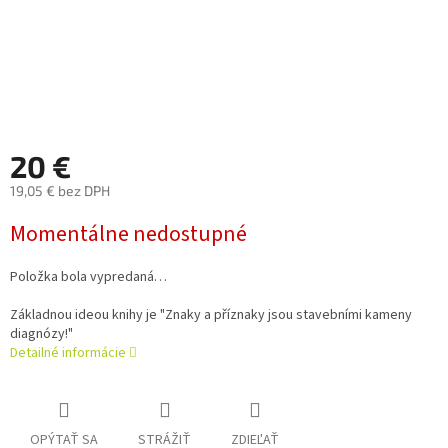
20 €
19,05 € bez DPH
Jednotková
Momentálne nedostupné
cena:
Položka bola vypredaná…
Základnou ideou knihy je "Znaky a příznaky jsou stavebními kameny
diagnózy!"
Detailné informácie
OPÝTAŤ SA
STRÁŽIŤ
ZDIEĽAŤ