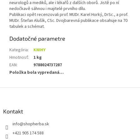
neurologů a mediků, ale i lékařů z dalších oborů. Jistě po ní
nedočkavě sáhnou i majitelé prvního dílu.
Publikaci opět recenzovali prof. MUDr. Karel Horký, DrSc., a prof.
MUDr. Štefan Alušík, CSc. Dvojbarevná publikace obsahuje na 70
tabulek a schémat.
Dodatočné parametre
Kategória
:
KNIHY
Hmotnosť
:
1 kg
EAN
:
9788024737287
Položka bola vypredaná…
Z
á
p
ä
Kontakt
t
info
@
shopherba.sk
i
e
+421 905 174 588