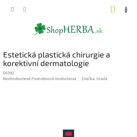
Prejsť
NÁKUP
na
obsah
KOŠÍK
Estetická plastická chirurgie a
korektivní dermatologie
DE092
Priemerné
Neohodnotené
Podrobnosti hodnotenia
Značka:
Grada
hodnotenie
produktu
je
0,0
z
5
hviezdičiek.