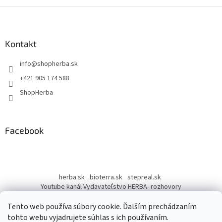
Z
á
p
ä
Kontakt
t
info
@
shopherba.sk
i
e
+421 905 174 588
ShopHerba
Facebook
herba.sk
bioterra.sk
stepreal.sk
Youtube kanál Vydavateľstvo HERBA- rozhovory
Youtube kanál Liečivé rastliny
Tento web používa súbory cookie. Ďalším prechádzaním
tohto webu vyjadrujete súhlas s ich používaním.