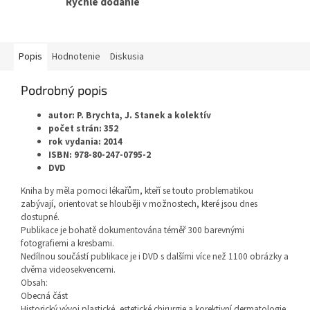
Rýchle dodanie
Popis
Hodnotenie
Diskusia
Podrobný popis
autor: P. Brychta, J. Stanek a kolektív
počet strán: 352
rok vydania: 2014
ISBN: 978-80-247-0795-2
DVD
Kniha by měla pomoci lékařům, kteří se touto problematikou
zabývají, orientovat se hlouběji v možnostech, které jsou dnes
dostupné.
Publikace je bohatě dokumentována téměř 300 barevnými
fotografiemi a kresbami.
Nedílnou součástí publikace je i DVD s dalšími více než 1100 obrázky a
dvěma videosekvencemi.
Obsah:
Obecná část
Historický vývoj plastické, estetické chirurgie a korektivní dermatologie