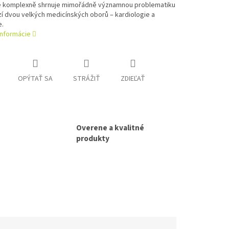
e komplexně shrnuje mimořádně významnou problematiku
í dvou velkých medicínských oborů – kardiologie a
e.
informácie
OPÝTAŤ SA
STRÁŽIŤ
ZDIEĽAŤ
Overene a kvalitné
produkty