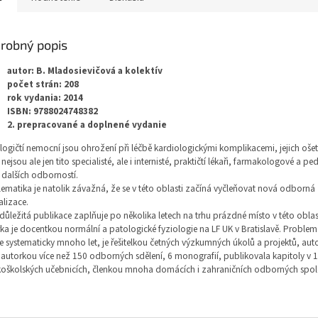
robný popis
autor: B. Mladosievičová a kolektív
počet strán: 208
rok vydania: 2014
ISBN: 9788024748382
2. prepracované a doplnené vydanie
ogičtí nemocní jsou ohrožení při léčbě kardiologickými komplikacemi, jejich ošet
i nejsou ale jen tito specialisté, ale i internisté, praktičtí lékaři, farmakologové a ped
i dalších odborností.
ematika je natolik závažná, že se v této oblasti začíná vyčleňovat nová odborná
alizace.
důležitá publikace zaplňuje po několika letech na trhu prázdné místo v této oblas
ka je docentkou normální a patologické fyziologie na LF UK v Bratislavě. Problem
e systematicky mnoho let, je řešitelkou četných výzkumných úkolů a projektů, au
autorkou více než 150 odborných sdělení, 6 monografií, publikovala kapitoly v 
oškolských učebnicích, členkou mnoha domácích i zahraničních odborných spole