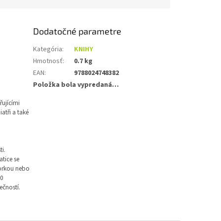
Dodatočné parametre
Kategória
:
KNIHY
Hmotnosť
:
0.7 kg
EAN
:
9788024748382
Položka bola vypredaná…
řujícími
iatři a také
ti.
atice se
torkou nebo
10
čností.