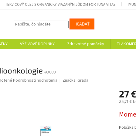
TEKVICOVÝ OLEJ S ORGANICKY VIAZANÝM JÓDOM FORTUNA VITAE
IMUN
HĽADAŤ
GÉNY
VÝŽIVOVÉ DOPLNKY
Zdravotné pomôcky
TLAKOMER
dioonkologie
KO009
né
notené
Podrobnosti hodnotenia
Značka:
Grada
nie
27 
u
25,71 € 
Jednotk
Momen
cena:
iek.
Položka 