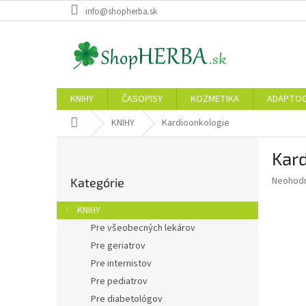
Prejsť
info@shopherba.sk
na
obsah
KNIHY
ČASOPISY
KOZMETIKA
ADAPTO
Domov
KNIHY
Kardioonkologie
B
Kar
o
Preskočiť
č
Priemer
Neohod
Kategórie
kategórie
n
hodnote
ý
produkt
KNIHY
p
je
Pre všeobecných lekárov
0,0
a
z
Pre geriatrov
n
5
e
Pre internistov
hviezdič
l
Pre pediatrov
Pre diabetológov