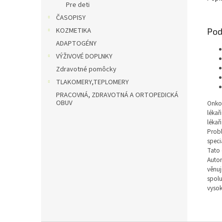
Pre deti
ČASOPISY
Pod
KOZMETIKA
ADAPTOGÉNY
VÝŽIVOVÉ DOPLNKY
Zdravotné pomôcky
TLAKOMERY,TEPLOMERY
PRACOVNÁ, ZDRAVOTNÁ A ORTOPEDICKÁ
OBUV
Onkol
lékař
lékař
Probl
speci
Tato 
Autor
věnuj
spolu
vysok