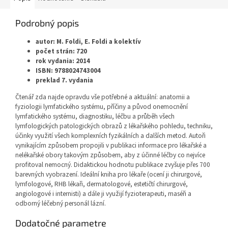
Podrobný popis
autor: M. Foldi, E. Foldi a kolektív
počet strán: 720
rok vydania: 2014
ISBN: 9788024743004
preklad 7. vydania
Čtenář zda najde opravdu vše potřebné a aktuální: anatomii a
fyziologii lymfatického systému, příčiny a původ onemocnění
lymfatického systému, diagnostiku, léčbu a průběh všech
lymfologických patologických obrazů z lékařského pohledu, techniku,
účinky využití všech komplexních fyzikálních a dalších metod. Autoři
vynikajícím způsobem propojili v publikaci informace pro lékařské a
nelékařské obory takovým způsobem, aby z účinné léčby co nejvíce
profitoval nemocný. Didaktickou hodnotu publikace zvyšuje přes 700
barevných vyobrazení. Ideální kniha pro lékaře (ocení ji chirurgové,
lymfologové, RHB lékaři, dermatologové, estetičtí chirurgové,
angiologové i internisti) a dále ji využijí fyzioterapeuti, maséři a
odborný léčebný personál lázní.
Dodatočné parametre