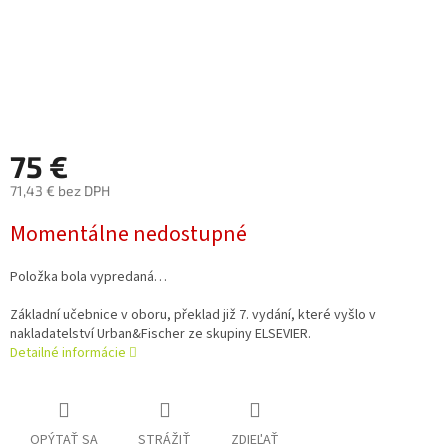
75 €
71,43 € bez DPH
Jednotková
Momentálne nedostupné
cena:
Položka bola vypredaná…
Základní učebnice v oboru, překlad již 7. vydání, které vyšlo v
nakladatelství Urban&Fischer ze skupiny ELSEVIER.
Detailné informácie
OPÝTAŤ SA
STRÁŽIŤ
ZDIEĽAŤ