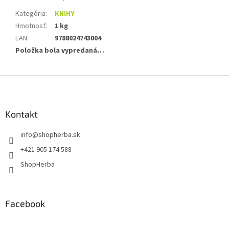
Kategória
:
KNIHY
Hmotnosť
:
1 kg
EAN
:
9788024743004
Položka bola vypredaná…
Z
á
p
ä
Kontakt
t
info
@
shopherba.sk
i
e
+421 905 174 588
ShopHerba
Facebook