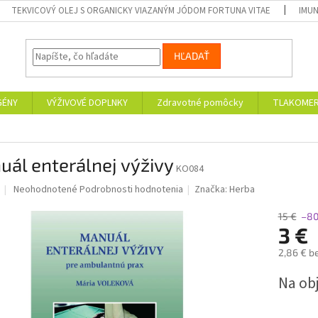
TEKVICOVÝ OLEJ S ORGANICKY VIAZANÝM JÓDOM FORTUNA VITAE
IMUN
HĽADAŤ
GÉNY
VÝŽIVOVÉ DOPLNKY
Zdravotné pomôcky
TLAKOMER
ál enterálnej výživy
KO084
Priemerné
Neohodnotené
Podrobnosti hodnotenia
Značka:
Herba
hodnotenie
produktu
15 €
–8
je
3 €
0,0
2,86 € b
z
5
Jednotk
Na ob
hviezdičiek.
cena: