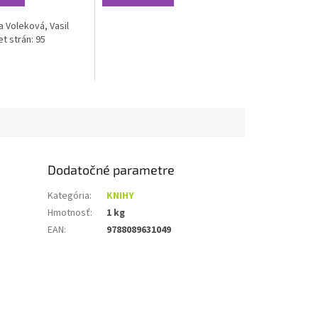
a Voleková, Vasil
t strán: 95
Dodatočné parametre
Kategória
:
KNIHY
Hmotnosť
:
1 kg
EAN
:
9788089631049