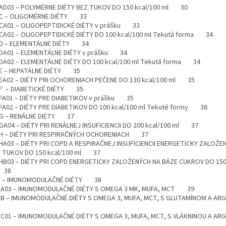
AD03 – POLYMÉRNE DIÉTY BEZ TUKOV DO 150 kcal/100 ml 30
C – OLIGOMÉRNE DIÉTY 33
CA01 – OLIGOPEPTIDICKÉ DIÉTY v prášku 33
CA02 – OLIGOPEPTIDICKÉ DIÉTY DO 100 kcal/100 ml Tekutá forma 34
D – ELEMENTÁLNE DIÉTY 34
DA01 – ELEMENTÁLNE DIÉTY v prášku 34
DA02 – ELEMENTÁLNE DIÉTY DO 100 kcal/100 ml Tekutá forma 34
E – HEPATÁLNE DIÉTY 35
EA02 – DIÉTY PRI OCHORENIACH PEČENE DO 130 kcal/100 ml 35
F – DIABETICKÉ DIÉTY 35
FA01 – DIÉTY PRE DIABETIKOV v prášku 35
FA02 – DIÉTY PRE DIABETIKOV DO 100 kcal/100 ml Tekuté formy 36
G – RENÁLNE DIÉTY 37
GA04 – DIÉTY PRI RENÁLNEJ INSUFICIENCII DO 200 kcal/100 ml 37
H – DIÉTY PRI RESPIRAČNÝCH OCHORENIACH 37
HA03 – DIÉTY PRI COPD A RESPIRAČNEJ INSUFICIENCII ENERGETICKY ZALOŽE
 TUKOV DO 150 kcal/100 ml 37
HB03 – DIÉTY PRI COPD ENERGETICKY ZALOŽENÝCH NA BÁZE CUKROV DO 150
 38
I – IMUNOMODULAČNÉ DIÉTY 38
IA03 – IMUNOMODULAČNÉ DIÉTY S OMEGA 3 MK, MUFA, MCT 39
IB – IMUNOMODULAČNÉ DIÉTY S OMEGA 3, MUFA, MCT, S GLUTAMÍNOM A 
IC01 – IMUNOMODULAČNÉ DIÉTY S OMEGA 3, MUFA, MCT, S VLÁKNINOU A 