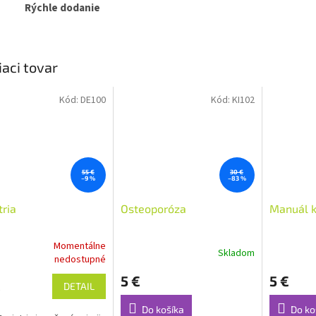
Rýchle dodanie
iaci tovar
Kód:
DE100
Kód:
KI102
55 €
30 €
–9 %
–83 %
tria
Osteoporóza
Manuál kl
Momentálne
Skladom
erné
Priemerné
nedostupné
tenie
hodnotenie
5 €
5 €
ktu
produktu
€
DETAIL
je
3,7
Do košíka
Do ko