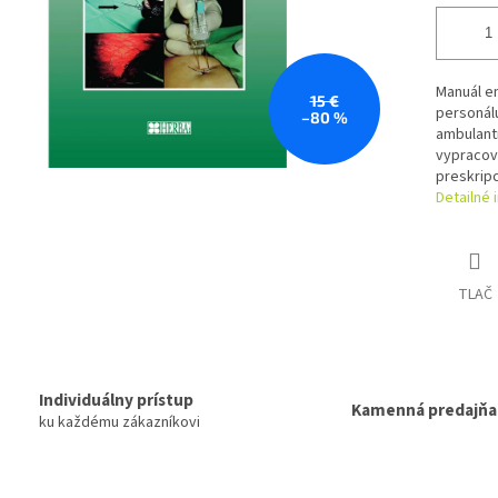
Manuál e
15 €
personálu
–80 %
ambulantn
vypracov
preskripc
Detailné 
TLAČ
Individuálny prístup
Kamenná predajňa
ku každému zákazníkovi