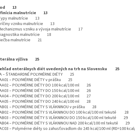
vod 13
finícia malnutrície 13
Typy malnutrície 13
Príčiny vzniku malnutrície 13
Mechanizmus vzniku a vývoja malnutrície 17
Diagnostika malnutrície 18
Liečba malnutrície 21
Enterálna výživa 25
rehľad enterálnych diét uvedených na trh na Slovensku 25
A – ŠTANDARDNÉ POLYMÉRNE DIÉTY 25
AA01 – POLYMÉRNE DIÉTY v prášku 25
AA02 – POLYMÉRNE DIÉTY DO 100 kcal/100 ml 26
AA03 – POLYMÉRNE DIÉTY DO 150 kcal/100 ml 26
AA04 – POLYMÉRNE DIÉTY DO 200 kcal/100 ml 27
AA05 – POLYMÉRNE DIÉTY DO 240 kcal/100 ml 28
AB01 – POLYMÉRNE DIÉTY S VLÁKNINOU v prášku 28
AB02 – POLYMÉRNE DIÉTY S VLÁKNINOU DO 100 kcal/100 ml tekuté 28
AB03 – POLYMÉRNE DIÉTY S VLÁKNINOU DO 150 kcal/100 ml tekuté 29
AB04 – POLYMÉRNE DIÉTY S VLÁKNINOU NAD 200 kcal/100 ml tekuté 29
AC03 – Polymérne diéty so zahusťovadlom do 245 kcal/100 ml (RD=100 kc