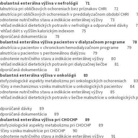
bulantná enterálna výživa v nefrológii 71
Malnutrícia pri obličkových ochoreniach bez príznakov CHRI 72
Malnutrícia pri obličkových ochoreniach v preddialyzačnom období CHRI 
Hodnotenie nutričného stavu a indikácie enterálnej výživy 73
Prehľad indikácií dietetických potravín v nefrológii a odporučené dávky 7
Prehľad diét s vyšším kalorickým indexom 75
Odporúčaná dokumentácia 78
bulantná enterálna výživa pacientov v dialyzačnom programe 78
Malnutrícia u pacientov v chronickom hemodialyzačnom programe 79
Malnutrícia u pacientov s peritoneálnou dialýzou 79
Hodnotenie nutričného stavu a indikácie enterálnej výživy 80
Prehľad indikácií dietetických potravín pri dialyzačnej liečbe 81
Odporúčaná dokumentácia 83
bulantná enterálna výživa v onkológii 83
Patofyziologické aspekty metabolizmu pri onkologických ochoreniach 83
Príčiny a mechanizmus vzniku malnutrície u onkologických pacientov 84
Hodnotenie nutričného stavu a indikácie enterálnej výživy 85
rehľad indikácií dietetických potravín v liečbe malnutrície u onkologických
Odporúčané dávky 89
Odporúčaná dokumentácia 89
bulantná enterálna výživa pri CHOCHP 89
Patofyziologické aspekty metabolizmu pri CHOCHP 89
Príčiny vzniku malnutrície pri CHOCHP 90
Hodnotenie nutričného stavu a indikácie enterálnej výživy 91