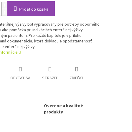
Pridať do košíka
nterálnej výživy bol vypracovaný pre potreby odborného
 ako pomôcka pri indikáciách enterálnej výživy
ým pacientom. Pre každú kapitolu je v prílohe
aná dokumentácia, ktorá dokladuje opodstatnenosť
ie enterálnej výživy.
informácie
OPÝTAŤ SA
STRÁŽIŤ
ZDIEĽAŤ
Overene a kvalitné
produkty