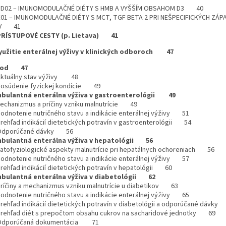
ID02 – IMUNOMODULAČNÉ DIÉTY S HMB A VYŠŠÍM OBSAHOM D3 40
E01 – IMUNOMODULAČNÉ DIÉTY S MCT, TGF BETA 2 PRI NEŠPECIFICKÝCH ZÁ
EV 41
PRÍSTUPOVÉ CESTY (p. Lietava) 41
 Využitie enterálnej výživy v klinických odboroch 47
vod 47
Aktuálny stav výživy 48
Posúdenie fyzickej kondície 49
bulantná enterálna výživa v gastroenterológii 49
Mechanizmus a príčiny vzniku malnutrície 49
Hodnotenie nutričného stavu a indikácie enterálnej výživy 51
Prehľad indikácií dietetických potravín v gastroenterológii 54
 Odporúčané dávky 56
bulantná enterálna výživa v hepatológii 56
Patofyziologické aspekty malnutrície pri hepatálnych ochoreniach 56
Hodnotenie nutričného stavu a indikácie enterálnej výživy 57
Prehľad indikácií dietetických potravín v hepatológii 60
bulantná enterálna výživa v diabetológii 62
Príčiny a mechanizmus vzniku malnutrície u diabetikov 63
Hodnotenie nutričného stavu a indikácie enterálnej výživy 65
Prehľad indikácií dietetických potravín v diabetológii a odporúčané dávk
Prehľad diét s prepočtom obsahu cukrov na sacharidové jednotky 69
 Odporúčaná dokumentácia 71