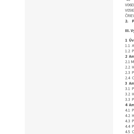
V06E
V05I
ČRI
2. 
III.
1 Ú
1.1 
1.2 
2 Am
2.1 
2.2 
2.3 
2.4
3 Am
3.1 
3.2 
3.3 
4 Am
4.1 
4.2 
4.3 
4.4 
4.5