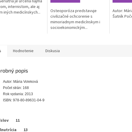
Geriatria je určená najmä
z
rom, internistom, ale aj
5
Osteoporóza predstavuje
Autor: Mári
m iných medicínskych...
ičiek.
hviezdičiek.
civilizačné ochcorenie s
Šatník Poče
mimoriadnym medicínskym i
socioekonomickým...
s
Hodnotenie
Diskusia
robný popis
Autor: Mária Voleková
Počet strán: 168
Rok vydania: 2013
ISBN: 978-80-89631-04-9
dslov 11
alnutrícia 13