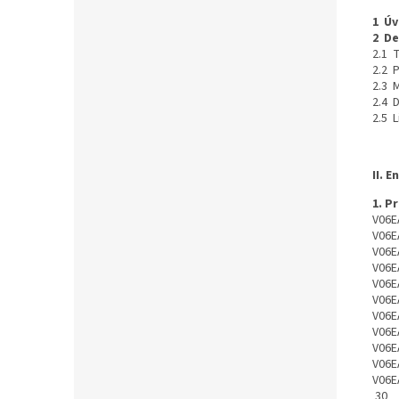
1 Ú
2 De
2.1 
2.2 
2.3 
2.4 
2.5 
II. 
1. P
V06E
V06E
V06E
V06E
V06E
V06E
V06E
V06E
V06E
V06E
V06E
30