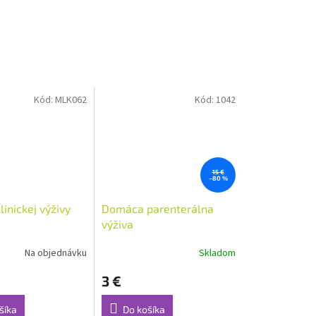
Kód:
MLK062
Kód:
1042
15 €
–80 %
inickej výživy
Domáca parenterálna
výživa
Na objednávku
Skladom
3 €
šíka
Do košíka