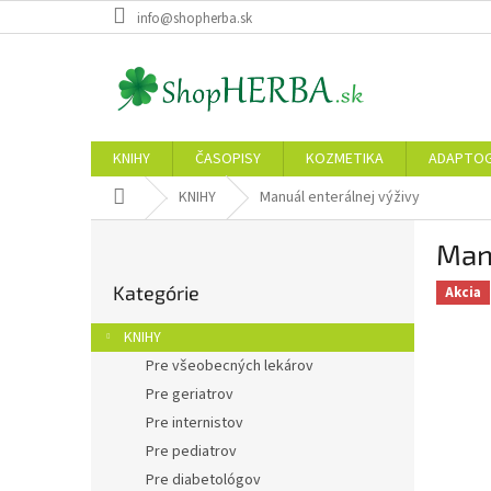
Prejsť
info@shopherba.sk
na
obsah
KNIHY
ČASOPISY
KOZMETIKA
ADAPTO
Domov
KNIHY
Manuál enterálnej výživy
B
Manu
o
Preskočiť
č
Kategórie
kategórie
Akcia
n
ý
KNIHY
p
Pre všeobecných lekárov
a
Pre geriatrov
n
e
Pre internistov
l
Pre pediatrov
Pre diabetológov