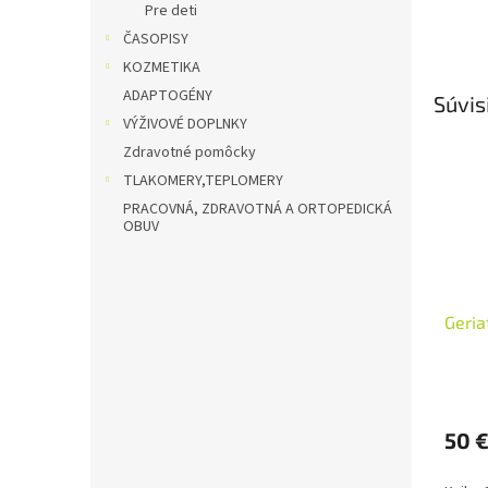
Pre deti
ČASOPISY
KOZMETIKA
ADAPTOGÉNY
Súvis
VÝŽIVOVÉ DOPLNKY
Zdravotné pomôcky
TLAKOMERY,TEPLOMERY
PRACOVNÁ, ZDRAVOTNÁ A ORTOPEDICKÁ
OBUV
Geria
Priem
hodno
produ
50 
je
5,0