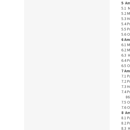
5 Am
5.1 
5.2 
5.3 
5.4 
5.5 
5.6 
6 Am
6.1 
6.2 
6.3 
6.4 
6.5 
7 Am
7.1 
7.2 
7.3 
7.4 P
86
7.5 
7.6 
8 Am
8.1 
8.2 
8.3 