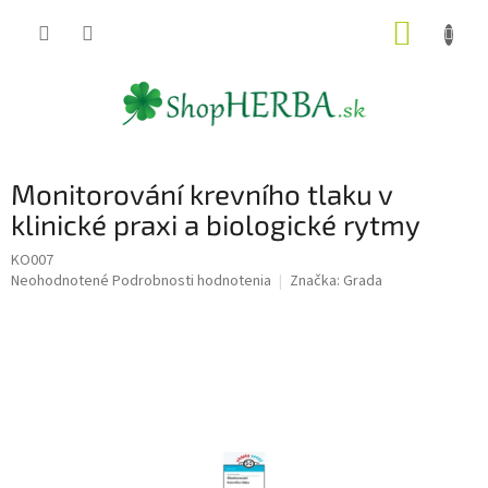
Prejsť
NÁKUP
na
obsah
KOŠÍK
Monitorování krevního tlaku v
klinické praxi a biologické rytmy
KO007
Priemerné
Neohodnotené
Podrobnosti hodnotenia
Značka:
Grada
hodnotenie
produktu
je
0,0
z
5
hviezdičiek.