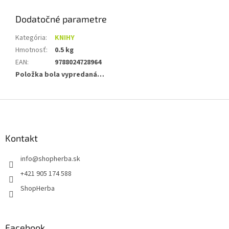
Dodatočné parametre
Kategória
:
KNIHY
Hmotnosť
:
0.5 kg
EAN
:
9788024728964
Položka bola vypredaná…
Z
á
p
ä
Kontakt
t
info
@
shopherba.sk
i
e
+421 905 174 588
ShopHerba
Facebook