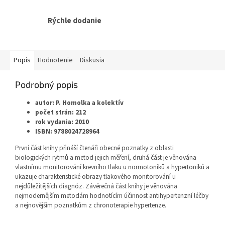
Rýchle dodanie
Popis
Hodnotenie
Diskusia
Podrobný popis
autor: P. Homolka a kolektív
počet strán: 212
rok vydania: 2010
ISBN: 9788024728964
První část knihy přináší čtenáři obecné poznatky z oblasti
biologických rytmů a metod jejich měření, druhá část je věnována
vlastnímu monitorování krevního tlaku u normotoniků a hypertoniků a
ukazuje charakteristické obrazy tlakového monitorování u
nejdůležitějších diagnóz. Závěrečná část knihy je věnována
nejmodernějším metodám hodnotícím účinnost antihypertenzní léčby
a nejnovějším poznatkům z chronoterapie hypertenze.