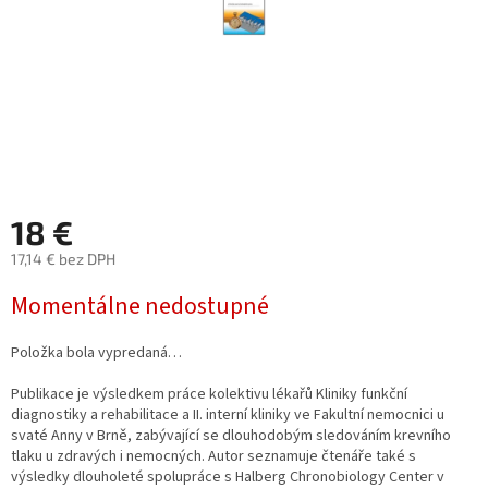
18 €
17,14 € bez DPH
Jednotková
Momentálne nedostupné
cena:
Položka bola vypredaná…
Publikace je výsledkem práce kolektivu lékařů Kliniky funkční
diagnostiky a rehabilitace a II. interní kliniky ve Fakultní nemocnici u
svaté Anny v Brně, zabývající se dlouhodobým sledováním krevního
tlaku u zdravých i nemocných. Autor seznamuje čtenáře také s
výsledky dlouholeté spolupráce s Halberg Chronobiology Center v