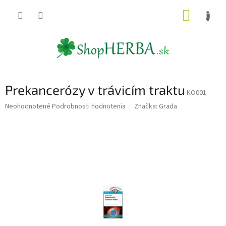
Prejsť
NÁKUP
na
obsah
KOŠÍK
Prekancerózy v trávicím traktu
KO001
Priemerné
Neohodnotené
Podrobnosti hodnotenia
Značka:
Grada
hodnotenie
produktu
je
0,0
z
5
hviezdičiek.