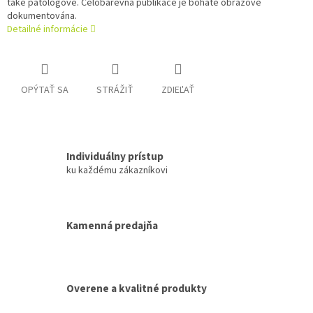
také patologové. Celobarevná publikace je bohatě obrazově
dokumentována.
Detailné informácie
OPÝTAŤ SA
STRÁŽIŤ
ZDIEĽAŤ
Individuálny prístup
ku každému zákazníkovi
Kamenná predajňa
Overene a kvalitné produkty