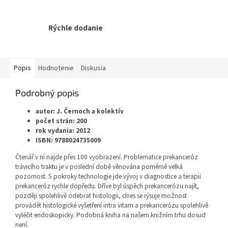
Rýchle dodanie
Popis
Hodnotenie
Diskusia
Podrobný popis
autor: J. Černoch a kolektív
počet strán: 200
rok vydania: 2012
ISBN: 9788024735009
Čtenář v ní najde přes 100 vyobrazení. Problematice prekanceróz
trávicího traktu je v poslední době věnována poměrně velká
pozornost. S pokroky technologie jde vývoj v diagnostice a terapii
prekanceróz rychle dopředu. Dříve byl úspěch prekancerózu najít,
později spolehlivě odebrat histologii, dnes se rýsuje možnost
provádět histologické vyšetření intra vitam a prekancerózu spolehlivě
vyléčit endoskopicky. Podobná kniha na našem knižním trhu dosud
není.