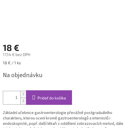
18 €
17,14 € bez DPH
Jednotková
18 € / 1 ks
cena:
Na objednávku
Pridať do košíka
Základní učebnice gastroenterologie převážně postgraduálního
charakteru, kterou ocení kromě gastroenterologů a internistů i
endoskopisté, popř. další lékaři z oddělení zobrazovacích metod, dále