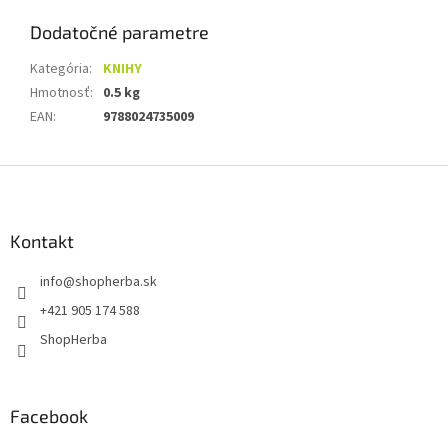
Dodatočné parametre
Kategória
:
KNIHY
Hmotnosť
:
0.5 kg
EAN
:
9788024735009
Z
á
p
ä
Kontakt
t
info
@
shopherba.sk
i
e
+421 905 174 588
ShopHerba
Facebook