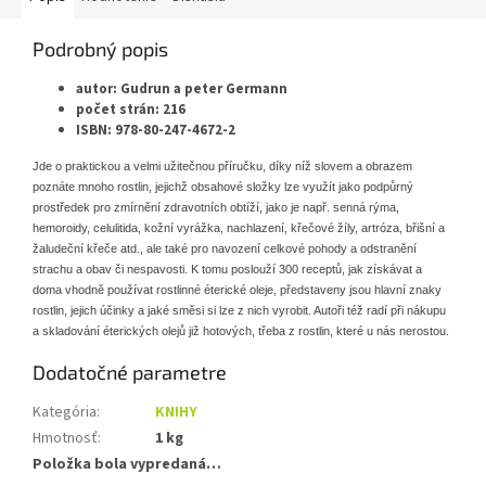
Podrobný popis
autor: Gudrun a peter Germann
počet strán: 216
ISBN: 978-80-247-4672-2
Jde o praktickou a velmi užitečnou příručku, díky níž slovem a obrazem
poznáte mnoho rostlin, jejichž obsahové složky lze využít jako podpůrný
prostředek pro zmírnění zdravotních obtíží, jako je např. senná rýma,
hemoroidy, celulitida, kožní vyrážka, nachlazení, křečové žíly, artróza, břišní a
žaludeční křeče atd., ale také pro navození celkové pohody a odstranění
strachu a obav či nespavosti. K tomu poslouží 300 receptů, jak získávat a
doma vhodně používat rostlinné éterické oleje, představeny jsou hlavní znaky
rostlin, jejich účinky a jaké směsi si lze z nich vyrobit. Autoři též radí při nákupu
a skladování éterických olejů již hotových, třeba z rostlin, které u nás nerostou.
Dodatočné parametre
Kategória
:
KNIHY
Hmotnosť
:
1 kg
Položka bola vypredaná…