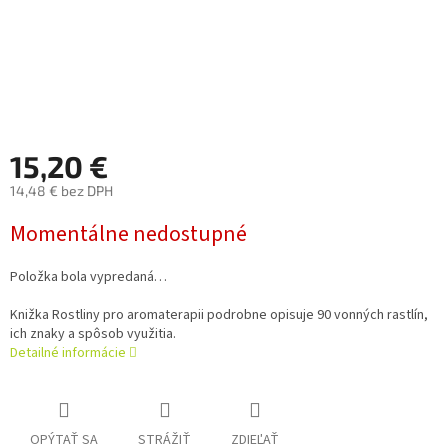
15,20 €
14,48 € bez DPH
Jednotková
Momentálne nedostupné
cena:
Položka bola vypredaná…
Knižka Rostliny pro aromaterapii podrobne opisuje 90 vonných rastlín,
ich znaky a spôsob využitia.
Detailné informácie
OPÝTAŤ SA
STRÁŽIŤ
ZDIEĽAŤ