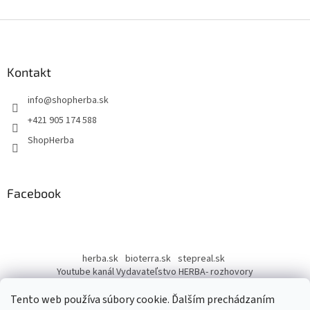
Z
á
p
ä
Kontakt
t
info
@
shopherba.sk
i
e
+421 905 174 588
ShopHerba
Facebook
herba.sk
bioterra.sk
stepreal.sk
Youtube kanál Vydavateľstvo HERBA- rozhovory
Youtube kanál Liečivé rastliny
Tento web používa súbory cookie. Ďalším prechádzaním