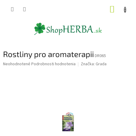
Prejsť
NÁKUP
na
obsah
KOŠÍK
Rostliny pro aromaterapii
DR065
Priemerné
Neohodnotené
Podrobnosti hodnotenia
Značka:
Grada
hodnotenie
produktu
je
0,0
z
5
hviezdičiek.