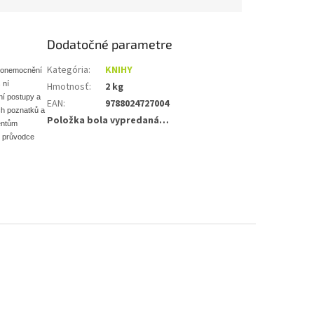
Dodatočné parametre
Kategória
:
KNIHY
m onemocnění
 ní
Hmotnosť
:
2 kg
ní postupy a
EAN
:
9788024727004
ch poznatků a
Položka bola vypredaná…
entům
ý průvodce