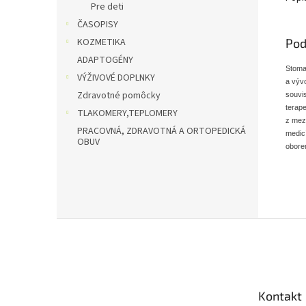
Pre deti
ČASOPISY
Pod
KOZMETIKA
ADAPTOGÉNY
Stoma
VÝŽIVOVÉ DOPLNKY
a vývo
Zdravotné pomôcky
souvis
terap
TLAKOMERY,TEPLOMERY
z mez
PRACOVNÁ, ZDRAVOTNÁ A ORTOPEDICKÁ
medic
OBUV
obore
Z
á
p
ä
t
Kontakt
i