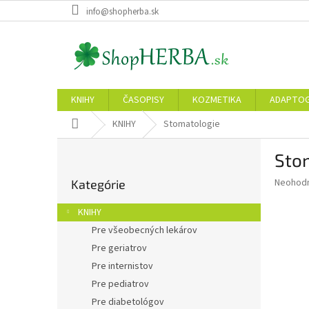
Prejsť
info@shopherba.sk
na
obsah
KNIHY
ČASOPISY
KOZMETIKA
ADAPTO
Domov
KNIHY
Stomatologie
B
Sto
o
Preskočiť
č
Priemer
Neohod
Kategórie
kategórie
n
hodnote
ý
produkt
KNIHY
p
je
Pre všeobecných lekárov
0,0
a
z
Pre geriatrov
n
5
e
Pre internistov
hviezdič
l
Pre pediatrov
Pre diabetológov