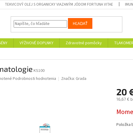
TEKVICOVÝ OLEJ S ORGANICKY VIAZANÝM JÓDOM FORTUNA VITAE
IMUN
HĽADAŤ
GÉNY
VÝŽIVOVÉ DOPLNKY
Zdravotné pomôcky
TLAKOMER
matologie
KS100
né
notené
Podrobnosti hodnotenia
Značka:
Grada
nie
20 
u
16,67 € 
Jednotk
Momen
cena:
iek.
Položka 