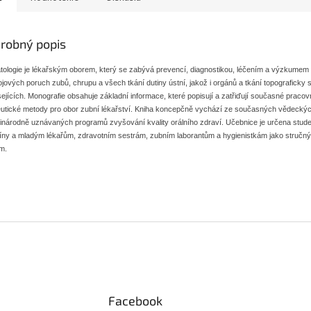
robný popis
tologie je lékařským oborem, který se zabývá prevencí, diagnostikou, léčením a výzkume
jových poruch zubů, chrupu a všech tkání dutiny ústní, jakož i orgánů a tkání topograficky s
ejících. Monografie obsahuje základní informace, které popisují a zatřiďují současné pracov
eutické metody pro obor zubní lékařství. Kniha koncepčně vychází ze současných vědecký
inárodně uznávaných programů zvyšování kvality orálního zdraví. Učebnice je určena stud
íny a mladým lékařům, zdravotním sestrám, zubním laborantům a hygienistkám jako stručn
m.
Facebook