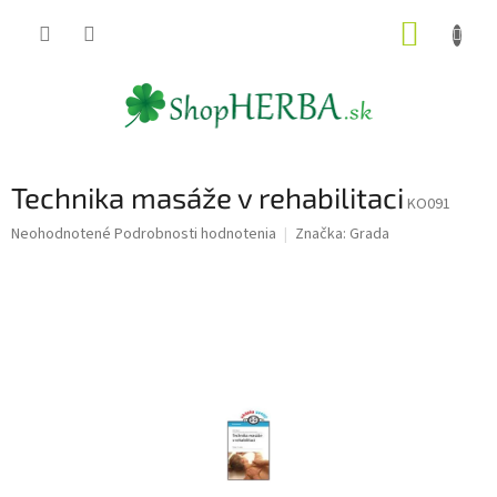
Prejsť
NÁKUP
na
obsah
KOŠÍK
Technika masáže v rehabilitaci
KO091
Priemerné
Neohodnotené
Podrobnosti hodnotenia
Značka:
Grada
hodnotenie
produktu
je
0,0
z
5
hviezdičiek.