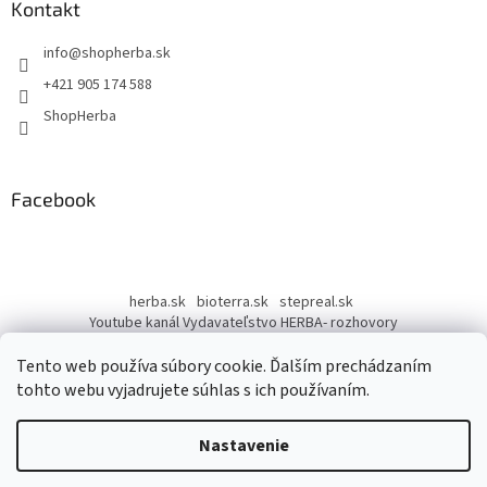
ä
Kontakt
t
info
@
shopherba.sk
i
e
+421 905 174 588
ShopHerba
Facebook
herba.sk
bioterra.sk
stepreal.sk
Youtube kanál Vydavateľstvo HERBA- rozhovory
Youtube kanál Liečivé rastliny
Tento web používa súbory cookie. Ďalším prechádzaním
tohto webu vyjadrujete súhlas s ich používaním.
Nastavenie
Vytvoril Shoptet