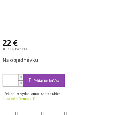
22 €
18,33 € bez DPH
Jednotková
Na objednávku
cena:
Pridať do košíka
Překlad 19. vydání Autor: Storck Ulrich
Detailné informácie