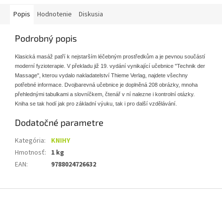
Popis
Hodnotenie
Diskusia
Podrobný popis
Klasická masáž patří k nejstarším léčebným prostředkům a je pevnou součástí
moderní fyzioterapie. V překladu již 19. vydání vynikající učebnice "Technik der
Massage", kterou vydalo nakladatelství Thieme Verlag, najdete všechny
potřebné informace. Dvojbarevná učebnice je doplněná 208 obrázky, mnoha
přehlednými tabulkami a slovníčkem, čtenář v ní nalezne i kontrolní otázky.
Kniha se tak hodí jak pro základní výuku, tak i pro další vzdělávání.
Dodatočné parametre
Kategória
:
KNIHY
Hmotnosť
:
1 kg
EAN
:
9788024726632
Z
á
p