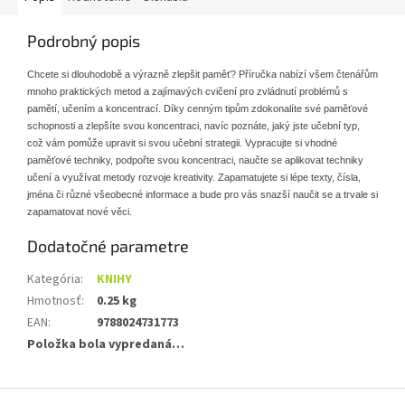
Podrobný popis
Chcete si dlouhodobě a výrazně zlepšit paměť? Příručka nabízí všem čtenářům
mnoho praktických metod a zajímavých cvičení pro zvládnutí problémů s
pamětí, učením a koncentrací. Díky cenným tipům zdokonalíte své paměťové
schopnosti a zlepšíte svou koncentraci, navíc poznáte, jaký jste učební typ,
což vám pomůže upravit si svou učební strategii. Vypracujte si vhodné
paměťové techniky, podpořte svou koncentraci, naučte se aplikovat techniky
učení a využívat metody rozvoje kreativity. Zapamatujete si lépe texty, čísla,
jména či různé všeobecné informace a bude pro vás snazší naučit se a trvale si
zapamatovat nové věci.
Dodatočné parametre
Kategória
:
KNIHY
Hmotnosť
:
0.25 kg
EAN
:
9788024731773
Položka bola vypredaná…
Z