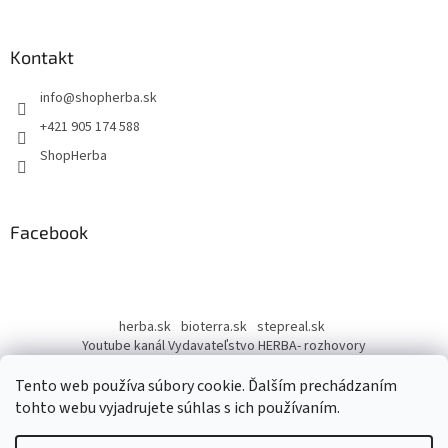
á
p
ä
Kontakt
t
info
@
shopherba.sk
i
e
+421 905 174 588
ShopHerba
Facebook
herba.sk
bioterra.sk
stepreal.sk
Youtube kanál Vydavateľstvo HERBA- rozhovory
Youtube kanál Liečivé rastliny
Tento web používa súbory cookie. Ďalším prechádzaním
tohto webu vyjadrujete súhlas s ich používaním.