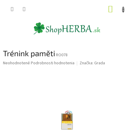
Prejsť
NÁKUP
na
obsah
KOŠÍK
Trénink paměti
RO078
Priemerné
Neohodnotené
Podrobnosti hodnotenia
Značka:
Grada
hodnotenie
produktu
je
0,0
z
5
hviezdičiek.