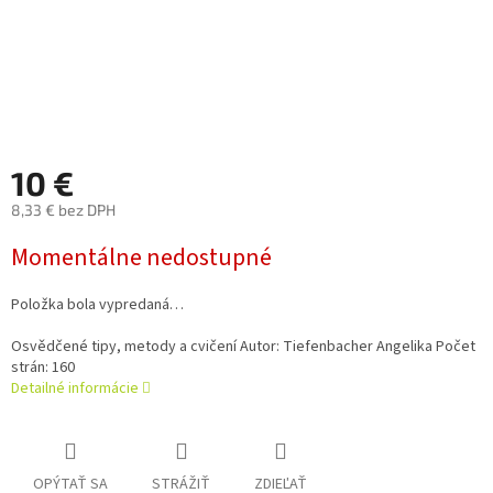
10 €
8,33 € bez DPH
Jednotková
Momentálne nedostupné
cena:
Položka bola vypredaná…
Osvědčené tipy, metody a cvičení Autor: Tiefenbacher Angelika Počet
strán: 160
Detailné informácie
OPÝTAŤ SA
STRÁŽIŤ
ZDIEĽAŤ